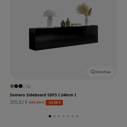
Vorschau
Somero Sideboard SDF5 I 240cm I
Some
305,82 €
377,
339,80 €
-33,98 €