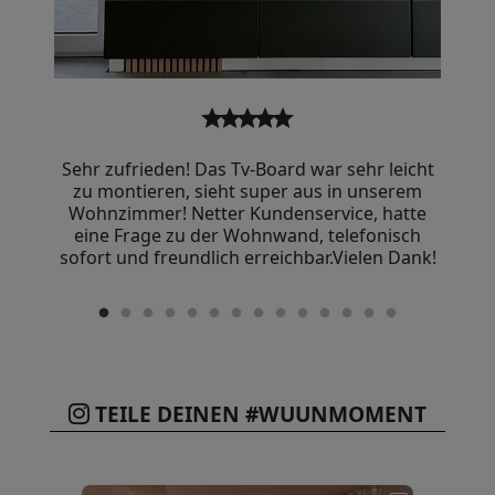
star
star
star
star
star
Sehr zufrieden! Das Tv-Board war sehr leicht
zu montieren, sieht super aus in unserem
Wohnzimmer! Netter Kundenservice, hatte
eine Frage zu der Wohnwand, telefonisch
sofort und freundlich erreichbar.Vielen Dank!
TEILE DEINEN #WUUNMOMENT