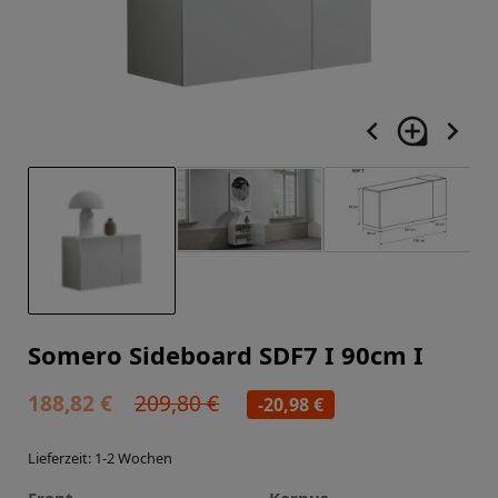
navigate_before
loupe
navigate_next
Somero Sideboard SDF7 I 90cm I
188,82 €
209,80 €
-20,98 €
Lieferzeit: 1-2 Wochen