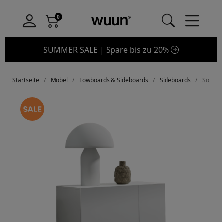
SUMMER SALE | Spare bis zu 20%
Startseite
Möbel
Lowboards & Sideboards
Sideboards
Somero