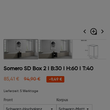
navigate_before
loupe
navigate_next
Somero SD Box 2 I B:30 I H:60 I T:40
85,41 €
94,90 €
-9,49 €
Lieferzeit: 5 Werktage
Front
Korpus