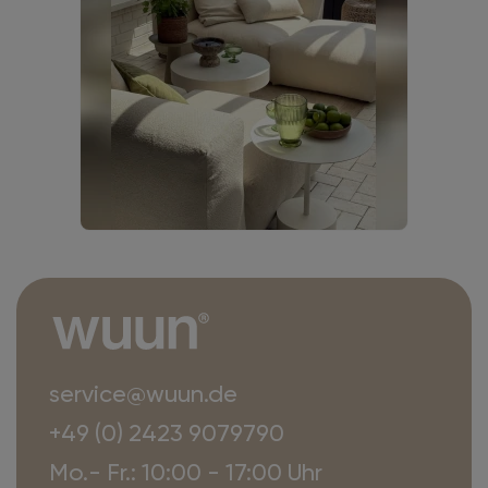
service@wuun.de
+49 (0) 2423 9079790
Mo.- Fr.: 10:00 - 17:00 Uhr