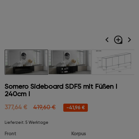
navigate_before
loupe
navigate_next
Somero Sideboard SDF5 mit Füßen I
240cm I
377,64 €
419,60 €
-41,96 €
Lieferzeit: 5 Werktage
Front
Korpus