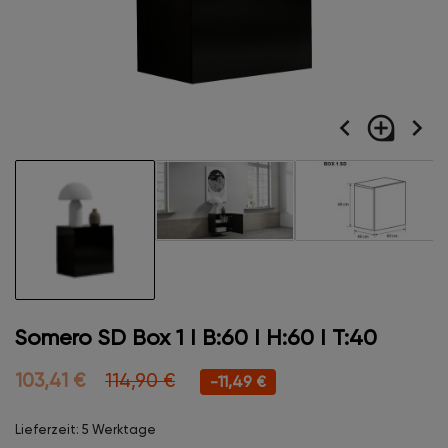
navigate_before
loupe
navigate_next
Somero SD Box 1 I B:60 I H:60 I T:40
103,41 €
114,90 €
-11,49 €
Lieferzeit: 5 Werktage