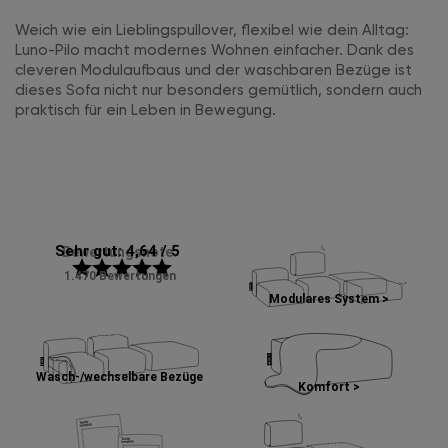
Weich wie ein Lieblingspullover, flexibel wie dein Alltag:
Luno-Pilo macht modernes Wohnen einfacher. Dank des
cleveren Modulaufbaus und der waschbaren Bezüge ist
dieses Sofa nicht nur besonders gemütlich, sondern auch
praktisch für ein Leben in Bewegung.
Sehr gut: 4,64 / 5
Bewertungsnote:
star
star
star
star
star
1.470 Bewertungen
Modulares System >
Wasch-/wechselbare Bezüge
Komfort >