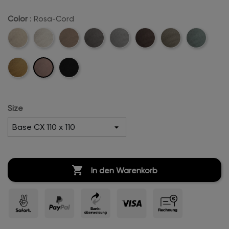
Color
: Rosa-Cord
Beige-
Creme-
Sand-
Anthrazit-
Hellgrau-
Dunkelbraun-
Khaki-
Mintgreen-
Cord
Weiß-
Cord
Cord
Cord
Cord
Cord
Cord
Rosa-
Mustard-
Schwarz-
Cord
Cord
Cord
Cord
Size

In den Warenkorb