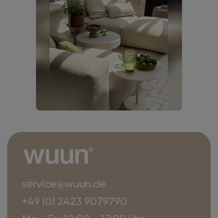
service@wuun.de
+49 (0) 2423 9079790