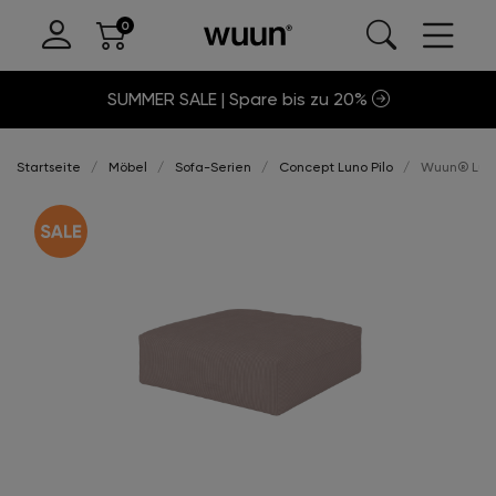
SUMMER SALE | Spare bis zu 20%
Startseite
Möbel
Sofa-Serien
Concept Luno Pilo
Wuun® Luno