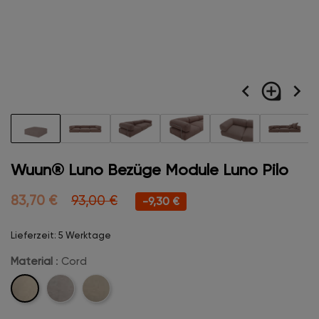
navigate_before
loupe
navigate_next
Wuun® Luno Bezüge Module Luno Pilo
83,70 €
93,00 €
-9,30 €
Lieferzeit: 5 Werktage
Material
: Cord
Cord
Velvet
Boucle