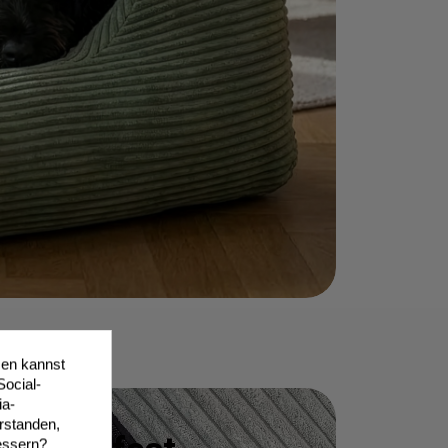
tzen kannst
Social-
ia-
erstanden,
essern?