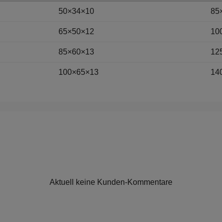
50×34×10
85
65×50×12
10
85×60×13
12
100×65×13
14
Aktuell keine Kunden-Kommentare