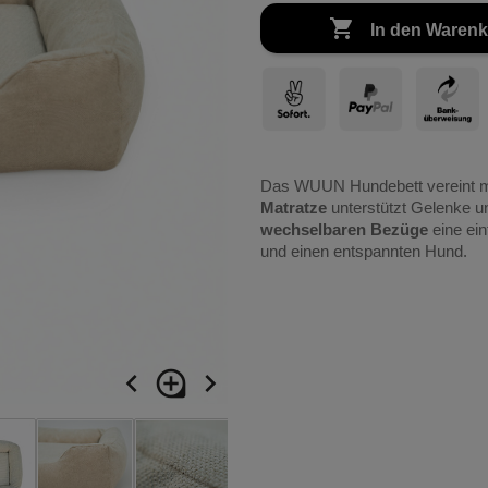

In den Waren
Das WUUN Hundebett vereint m
Matratze
unterstützt Gelenke u
wechselbaren Bezüge
eine ei
und einen entspannten Hund.
navigate_before
loupe
navigate_next