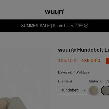
SUMMER SALE | Spare bis zu 20%
wuun® Hundebett L
125,10 €
139,00 €
Lieferzeit: 7 Werktage
Element
Material
: V
Velve
Cord