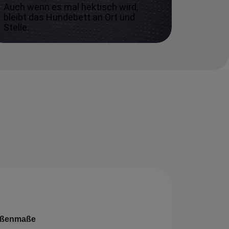
Auch wenn es mal hektisch wird,
bleibt das Hundebett an Ort und
Stelle.
ßenmaße