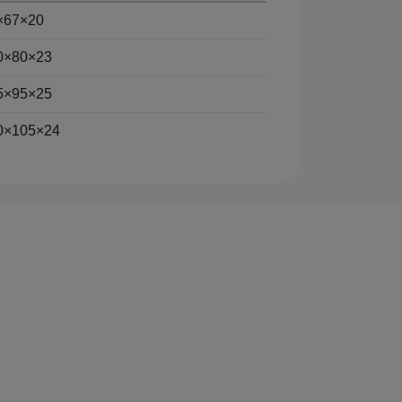
×67×20
0×80×23
5×95×25
0×105×24