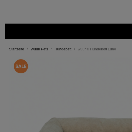
Startseite
Wuun Pets
Hundebett
wuun® Hundebett Luno