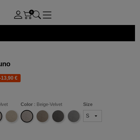
uno
-13,90 €
elvet
Color
: Beige-Velvet
Size
t
Beige-
Boucle
Camel-
Anthrazit-
Hellgrau-
Velvet
Velvet
Velvet
Velvet