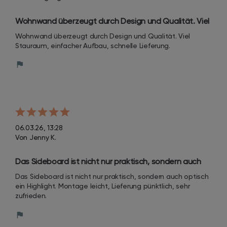
Wohnwand überzeugt durch Design und Qualität. Viel 
Stauraum, einfacher Aufbau, schnelle Lieferung.
Wohnwand überzeugt durch Design und Qualität. Viel 
Stauraum, einfacher Aufbau, schnelle Lieferung.
06.03.26, 13:28
Von Jenny K.
Das Sideboard ist nicht nur praktisch, sondern auch 
optisch ein Highlight. Montage leicht, Lieferung 
Das Sideboard ist nicht nur praktisch, sondern auch optisch 
pünktlich, sehr zufrieden.
ein Highlight. Montage leicht, Lieferung pünktlich, sehr 
zufrieden.