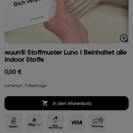
loupe
wuun® Stoffmuster Luno I Beinhaltet alle
Indoor Stoffe
0,00 €
Lieferzeit: 7 Werktage

In den Warenkorb