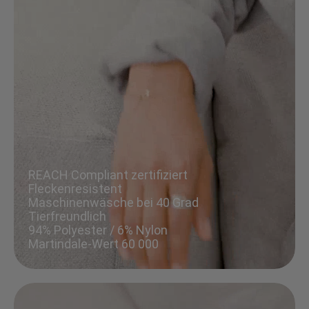
REACH Compliant zertifiziert
Fleckenresistent
Maschinenwäsche bei 40 Grad
Tierfreundlich
94% Polyester / 6% Nylon
Martindale-Wert 60 000