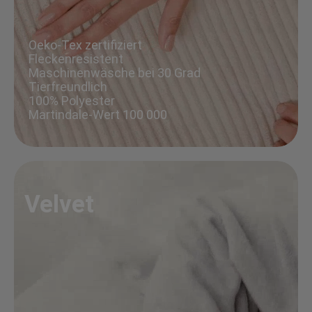
Oeko-Tex zertifiziert
Fleckenresistent
Maschinenwäsche bei 30 Grad
Tierfreundlich
100% Polyester
Martindale-Wert 100 000
Velvet