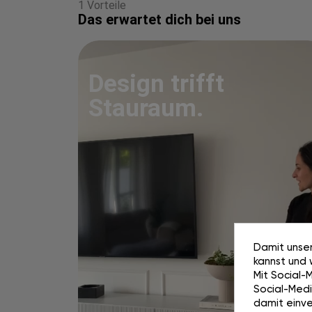
1 Vorteile
Das erwartet dich bei uns
Design trifft
Stauraum.
Damit unser
kannst und 
Mit Social-
Social-Media
damit einve