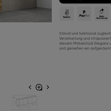
Stilvoll und funktional zugle
Verarbeitung und strapazierf
diesem Möbelstück Eleganz 
und genießen ein aufgeräumt
navigate_before
loupe
navigate_next