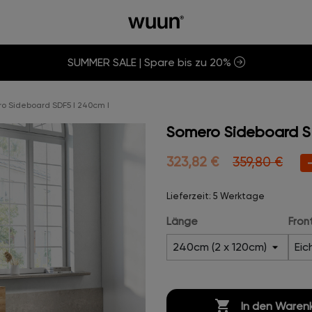
SUMMER SALE | Spare bis zu 20%
o Sideboard SDF5 I 240cm I
Somero Sideboard S
323,82 €
359,80 €
Lieferzeit: 5 Werktage
Länge
Fron

In den Waren