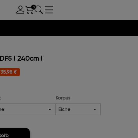
DF5 I 240cm I
-35,98 €
t
Korpus
korb