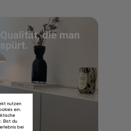
Qualität, die man
spürt.
rekt nutzen
okies ein.
ktische
. Bist du
erlebnis bei