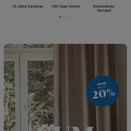
Zeitloses Design, das sich
deinem Leben anpasst.
10 Jahre Garantie
100 Tage testen
Kostenloser
Versand