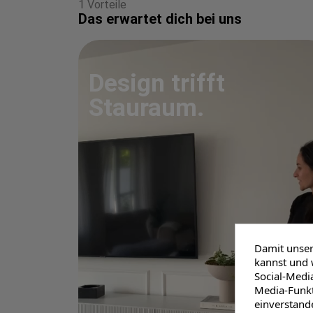
1 Vorteile
Das erwartet dich bei uns
Design trifft
Stauraum.
Damit unser 
kannst und 
Social-Media
Media-Funkti
einverstand