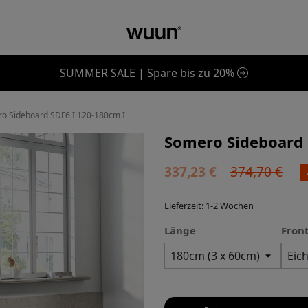
SUMMER SALE | Spare bis zu 20%
o Sideboard SDF6 I 120-180cm I
Somero Sideboard 
337,23 €
374,70 €
Lieferzeit: 1-2 Wochen
Länge
Fron