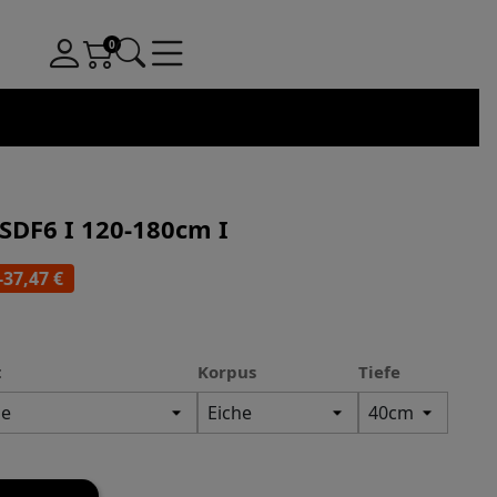
SDF6 I 120-180cm I
-37,47 €
t
Korpus
Tiefe