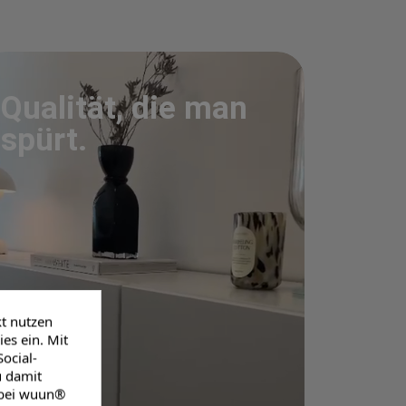
Qualität, die man
spürt.
kt nutzen
es ein. Mit
ocial-
u damit
 bei wuun®