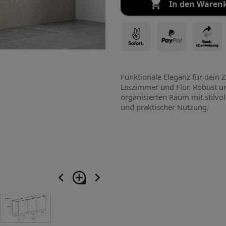

In den Waren
Funktionale Eleganz für dein
Esszimmer und Flur. Robust un
organisierten Raum mit stilvo
und praktischer Nutzung.
navigate_before
loupe
navigate_next