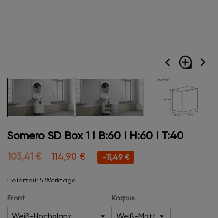
navigate_before
loupe
navigate_next
Somero SD Box 1 I B:60 I H:60 I T:40
103,41 €
114,90 €
-11,49 €
Lieferzeit: 5 Werktage
Front
Korpus