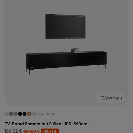
Vorschau
+ 1 weitere
TV-Board Somero mit Füßen I 100-360cm I
166,32 €
184,80 €
-18,48 €