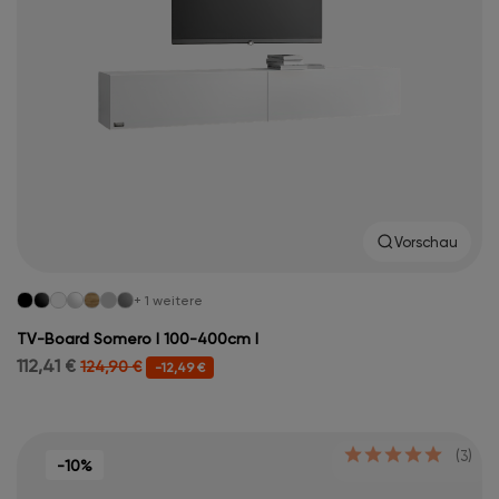
Vorschau
+ 1 weitere
TV-Board Somero I 100-400cm I
112,41 €
124,90 €
-12,49 €
(3)
-10%