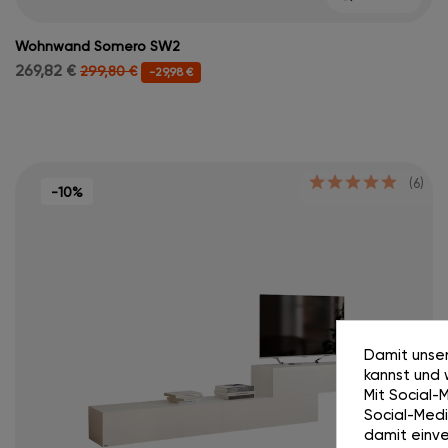
Wohnwand Somero SW2
269,82 €
299,80 €
-29,98 €
(6)
-10%
Damit unser
kannst und 
Mit Social-
Social-Media
damit einve