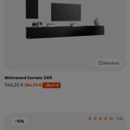
Vorschau
Wohnwand Somero SW5
346,23 €
384,70 €
-38,47 €
(38)
-10%