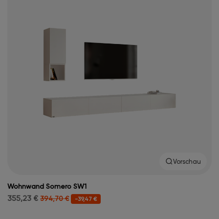
Vorschau
Wohnwand Somero SW1
355,23 €
394,70 €
-39,47 €