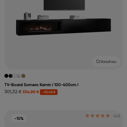
Vorschau
TV-Board Somero Kamin I 100-400cm I
301,32 €
334,80 €
-33,48 €
(43)
-10%