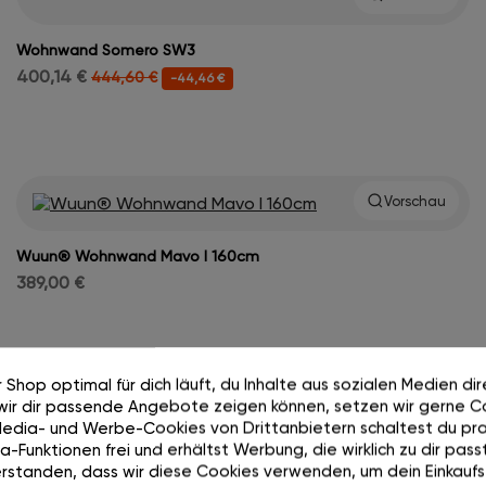
Wohnwand Somero SW3
400,14 €
444,60 €
-44,46 €
Vorschau
Wuun® Wohnwand Mavo I 160cm
389,00 €
 Shop optimal für dich läuft, du Inhalte aus sozialen Medien di
wir dir passende Angebote zeigen können, setzen wir gerne Co
Media- und Werbe-Cookies von Drittanbietern schaltest du pra
-Funktionen frei und erhältst Werbung, die wirklich zu dir passt
rstanden, dass wir diese Cookies verwenden, um dein Einkaufs