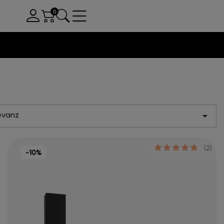
evanz

(2)
-10%