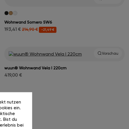
Wohnwand Somero SW6
193,41 €
214,90 €
-21,49 €
Vorschau
wuun® Wohnwand Vela I 220cm
419,00 €
rekt nutzen
okies ein.
ktische
. Bist du
erlebnis bei