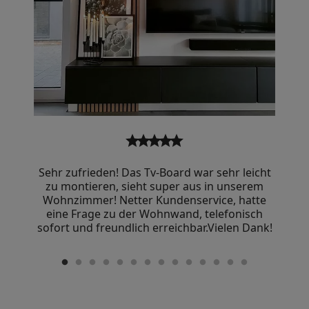
?
star
star
star
star
star
Sehr zufrieden! Das Tv-Board war sehr leicht
zu montieren, sieht super aus in unserem
Wohnzimmer! Netter Kundenservice, hatte
eine Frage zu der Wohnwand, telefonisch
sofort und freundlich erreichbar.Vielen Dank!