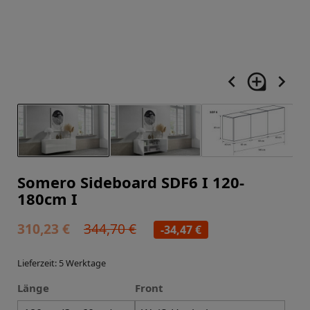
navigate_before
loupe
navigate_next
Somero Sideboard SDF6 I 120-
180cm I
310,23 €
344,70 €
-34,47 €
Lieferzeit: 5 Werktage
Länge
Front