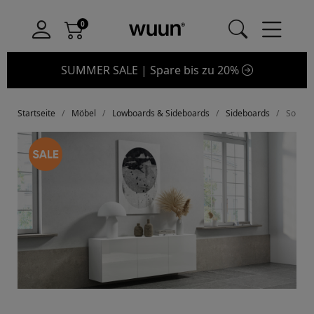
SUMMER SALE | Spare bis zu 20%
Startseite
Möbel
Lowboards & Sideboards
Sideboards
Somero