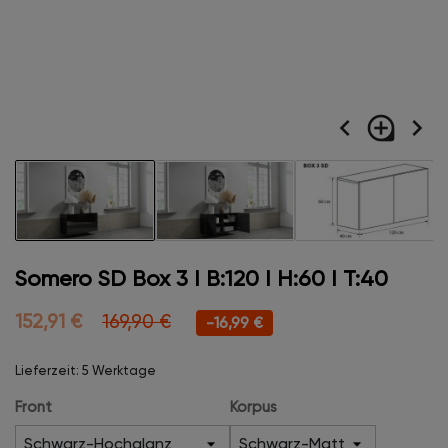
navigate_before
loupe
navigate_next
Somero SD Box 3 I B:120 I H:60 I T:40
152,91 €
169,90 €
-16,99 €
Lieferzeit: 5 Werktage
Front
Korpus