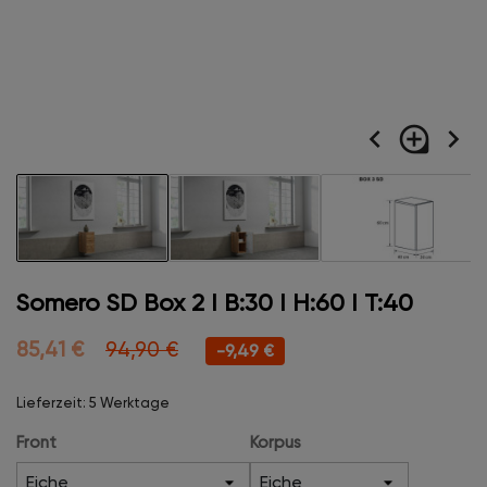
navigate_before
loupe
navigate_next
Somero SD Box 2 I B:30 I H:60 I T:40
85,41 €
94,90 €
-9,49 €
Lieferzeit: 5 Werktage
Front
Korpus