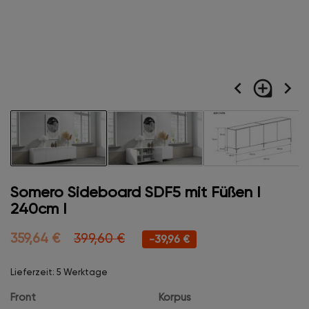
navigate_before
loupe
navigate_next
Somero Sideboard SDF5 mit Füßen I
240cm I
359,64 €
399,60 €
-39,96 €
Lieferzeit: 5 Werktage
Front
Korpus