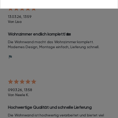
13.03.26, 13:59
Von Lisa
Wohnzimmer endlich komplett! 🏡
Die Wohnwand macht das Wohnzimmer komplett. 
Modernes Design, Montage einfach, Lieferung schnell.
09.03.26, 13:58
Von Neele K.
Hochwertige Qualität und schnelle Lieferung
Die Wohnwand ist hochwertig verarbeitet und bietet viel 