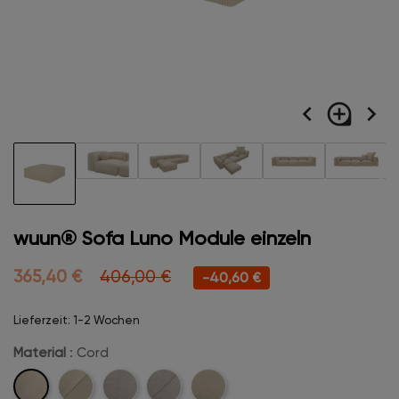
navigate_before
loupe
navigate_next
wuun® Sofa Luno Module einzeln
365,40 €
406,00 €
-40,60 €
Lieferzeit: 1-2 Wochen
Material
: Cord
Cord
Cord-
Velvet
Velvet-
Boucle