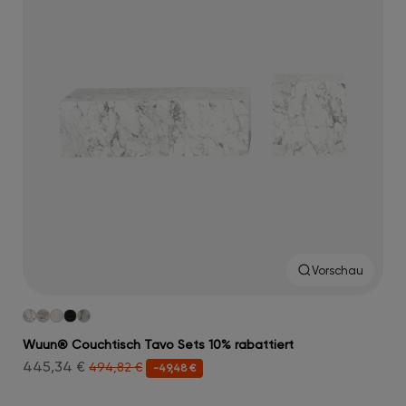
Vorschau
Wuun® Couchtisch Tavo Sets 10% rabattiert
Wuu
445,34 €
314
494,82 €
-49,48 €