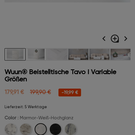
navigate_before
loupe
navigate_next
Wuun® Beistelltische Tavo I Variable
Größen
179,91 €
199,90 €
-19,99 €
Lieferzeit: 5 Werktage
Color
: Marmor-Weiß-Hochglanz
Marmor-
Carrara-
Champanger-
Midnight-
Creme-
Weiß-