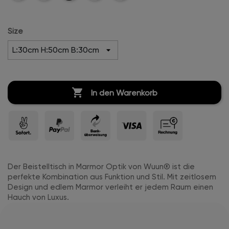
Weiß
Beige
Marble-
Matt
Hochglanz
Hochglanz
Size

In den Warenkorb
Der Beistelltisch in Marmor Optik von Wuun® ist die
perfekte Kombination aus Funktion und Stil. Mit zeitlosem
Design und edlem Marmor verleiht er jedem Raum einen
Hauch von Luxus.