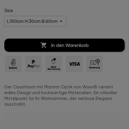
Hochglanz
Size

In den Warenkorb
Der Couchtisch mit Marmor Optik von Wuun® vereint
edles Design und hochwertige Materialien. Ein stilvoller
Mittelpunkt für Ihr Wohnzimmer, der zeitlose Eleganz
ausstrahlt.