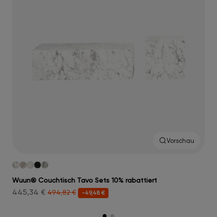
Vorschau
Wuun® Couchtisch Tavo Sets 10% rabattiert
Wuu
445,34 €
179
494,82 €
-49,48 €