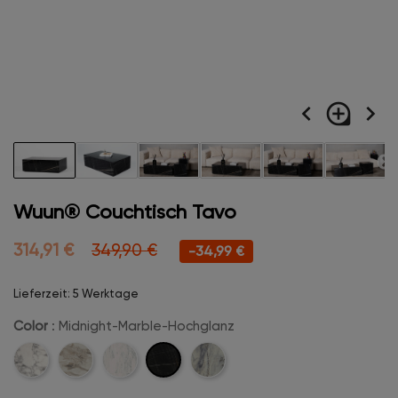
navigate_before
loupe
navigate_next
Wuun® Couchtisch Tavo
314,91 €
349,90 €
-34,99 €
Lieferzeit: 5 Werktage
Color
: Midnight-Marble-Hochglanz
Midnight-
Carrara-
Champanger-
Marmor-
Creme-
Marble-
Weiß
Beige
Weiß-
Matt
Hochglanz