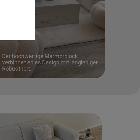
Der hochwertige Marmorblock
verbindet edles Design mit langlebiger
Robustheit.