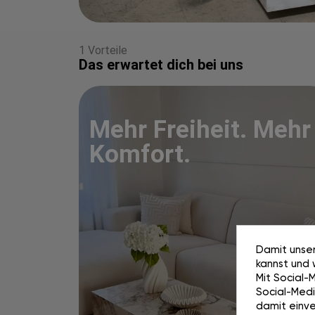
1 Vorteile
Das erwartet dich bei uns
Mehr Freiheit. Mehr
Komfort.
Damit unser
kannst und 
Mit Social-
Social-Media
damit einve