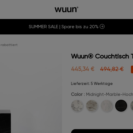
SUMMER SALE | Spare bis zu 20%
rabattiert
Wuun® Couchtisch Ta
445,34 €
494,82 €
Lieferzeit: 5 Werktage
Color
: Midnight-Marble-Hoc
Midnight
Carrara-
Champanger-
Marmor-
C
Marble-
Weiß
Beige
Weiß-
M
Hochgla
Hochglanz