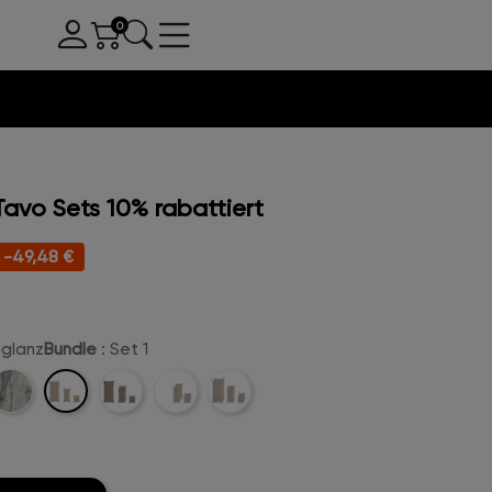
vo Sets 10% rabattiert
-49,48 €
hglanz
Bundle
: Set 1
-
Set
reme-
Set
Set
Set
1
att
2
3
4
nz