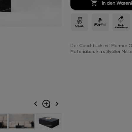

In den Waren
Der Couchtisch mit Marmor O
Materialien. Ein stilvoller Mi
navigate_before
loupe
navigate_next