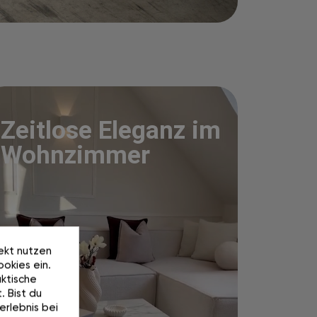
Zeitlose Eleganz im
Wohnzimmer
rekt nutzen
okies ein.
ktische
. Bist du
erlebnis bei