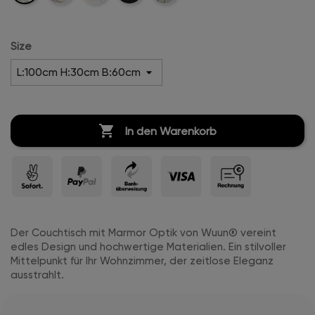
Weiß
Beige
Weiß-
Marble-
Matt
Hochglanz
Hochglanz
Size

In den Warenkorb
Der Couchtisch mit Marmor Optik von Wuun® vereint
edles Design und hochwertige Materialien. Ein stilvoller
Mittelpunkt für Ihr Wohnzimmer, der zeitlose Eleganz
ausstrahlt.