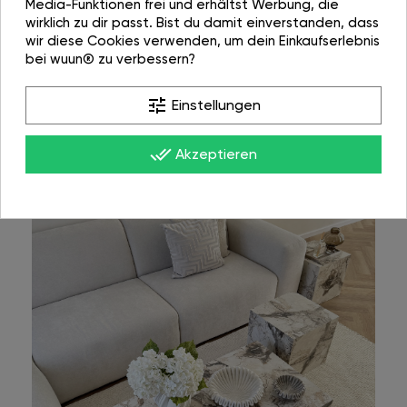
Media-Funktionen frei und erhältst Werbung, die
wirklich zu dir passt. Bist du damit einverstanden, dass
wir diese Cookies verwenden, um dein Einkaufserlebnis
bei wuun® zu verbessern?
tune
Einstellungen
done_all
Akzeptieren