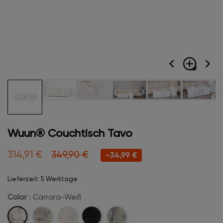
navigate_before
loupe
navigate_next
Wuun® Couchtisch Tavo
314,91 €
349,90 €
-34,99 €
Lieferzeit: 5 Werktage
Color
: Carrara-Weiß
Carrara-
Champanger-
Marmor-
Midnight-
Creme-