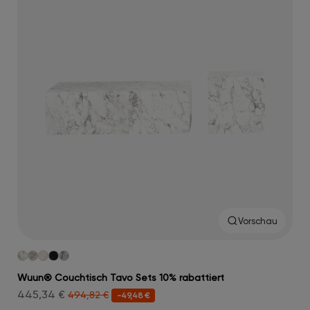
Vorschau
Wuun® Couchtisch Tavo Sets 10% rabattiert
Wuu
445,34 €
179
494,82 €
-49,48 €