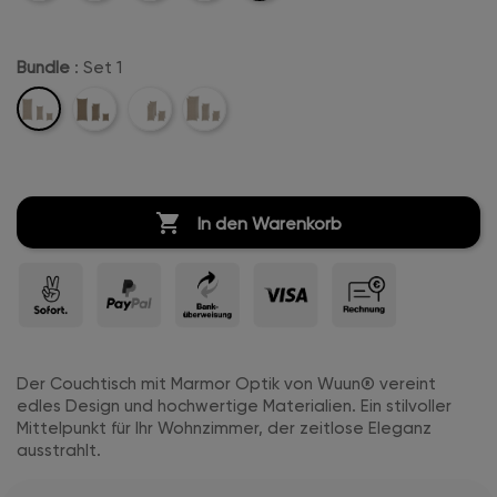
Weiß
Beige
Weiß-
Marble-
Hochglanz
Hochglanz
Bundle
: Set 1
Set
Set
Set
Set
1
2
3
4

In den Warenkorb
Der Couchtisch mit Marmor Optik von Wuun® vereint
edles Design und hochwertige Materialien. Ein stilvoller
Mittelpunkt für Ihr Wohnzimmer, der zeitlose Eleganz
ausstrahlt.