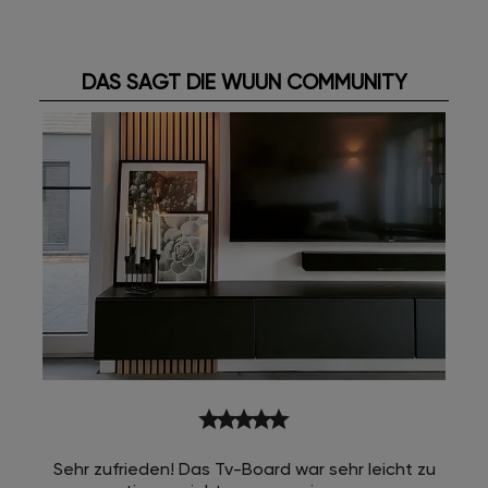
DAS SAGT DIE WUUN COMMUNITY
star
star
star
star
star
Sehr zufrieden! Das Tv-Board war sehr leicht zu