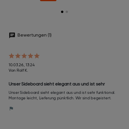
Bewertungen (1)
10.03.26, 13:24
Von Rolf K.
Unser Sideboard sieht elegant aus und ist sehr 
funktional. Montage leicht, Lieferung pünktlich. Wir 
Unser Sideboard sieht elegant aus und ist sehr funktional. 
sind begeistert.
Montage leicht, Lieferung pünktlich. Wir sind begeistert.