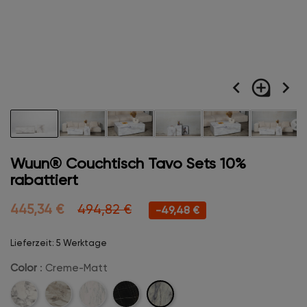
navigate_before
loupe
navigate_next
Wuun® Couchtisch Tavo Sets 10%
rabattiert
445,34 €
494,82 €
-49,48 €
Lieferzeit: 5 Werktage
Color
: Creme-Matt
Creme-
Carrara-
Champanger-
Marmor-
Midnight-
Matt