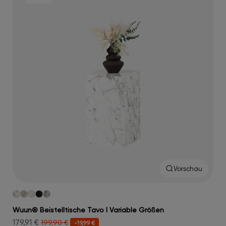
Vorschau
Wuun® Beistelltische Tavo I Variable Größen
Wuu
179,91 €
314
199,90 €
-19,99 €