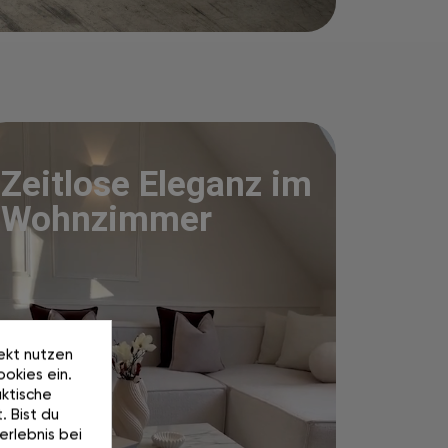
Zeitlose Eleganz im
Wohnzimmer
rekt nutzen
okies ein.
ktische
. Bist du
erlebnis bei