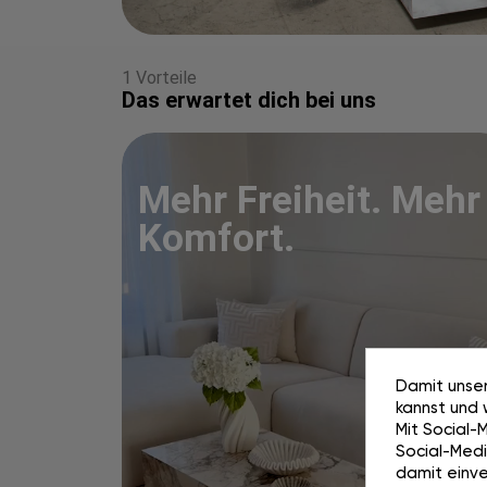
1 Vorteile
Das erwartet dich bei uns
Mehr Freiheit. Mehr
Komfort.
Damit unser
kannst und 
Mit Social-
Social-Media
damit einve