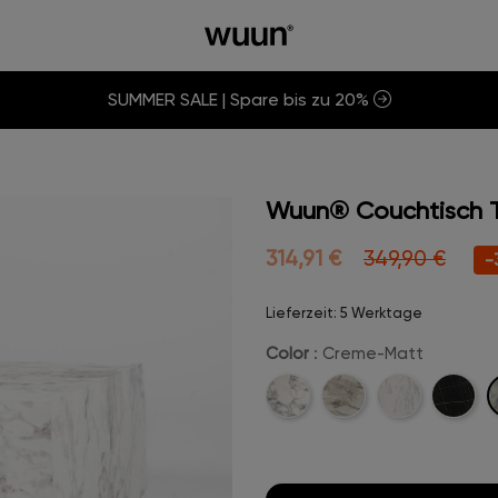
SUMMER SALE | Spare bis zu 20%
Wuun® Couchtisch 
314,91 €
349,90 €
-
Lieferzeit: 5 Werktage
Color
: Creme-Matt
Carrara-
Champanger-
Marmor-
Midnight
M
Weiß
Beige
Weiß-
Marble-
Hochglanz
Hochgla