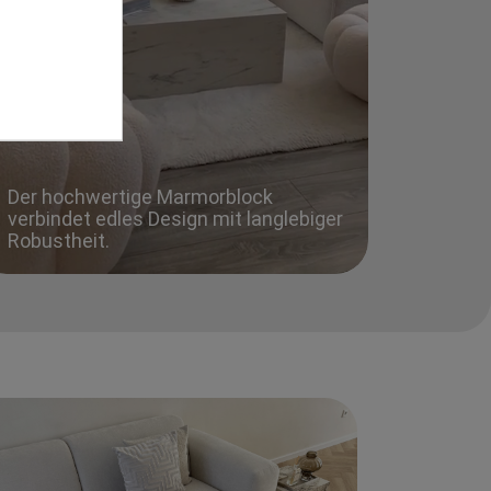
Der hochwertige Marmorblock
verbindet edles Design mit langlebiger
Robustheit.