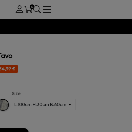
Tavo
34,99 €
Size
Creme-
-
att
nz