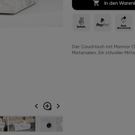

In den Waren
Der Couchtisch mit Marmor O
Materialien. Ein stilvoller Mi
navigate_before
loupe
navigate_next