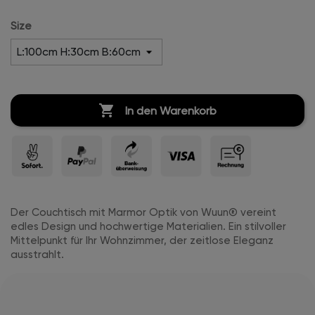
Hochglanz
Size

In den Warenkorb
Der Couchtisch mit Marmor Optik von Wuun® vereint
edles Design und hochwertige Materialien. Ein stilvoller
Mittelpunkt für Ihr Wohnzimmer, der zeitlose Eleganz
ausstrahlt.