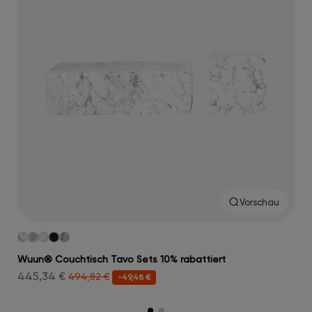
Vorschau
Wuun® Couchtisch Tavo Sets 10% rabattiert
Wuu
445,34 €
179
494,82 €
-49,48 €