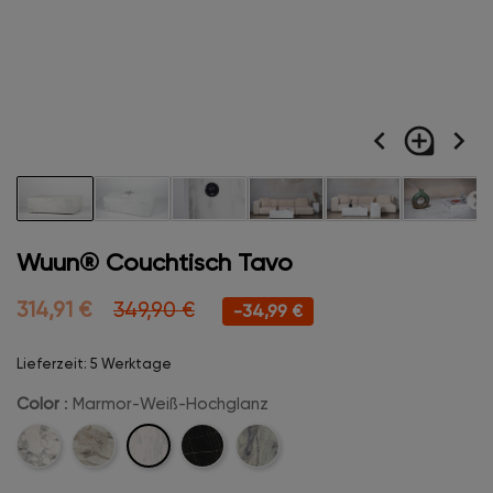
navigate_before
loupe
navigate_next
Wuun® Couchtisch Tavo
314,91 €
349,90 €
-34,99 €
Lieferzeit: 5 Werktage
Color
: Marmor-Weiß-Hochglanz
Marmor-
Carrara-
Champanger-
Midnight-
Creme-
Weiß-
Weiß
Beige
Marble-
Matt
Hochglanz