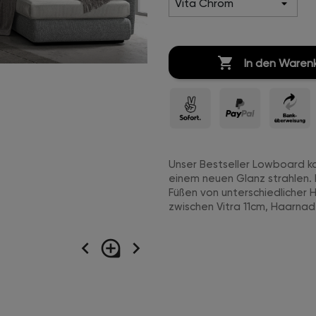

In den Waren
Unser Bestseller Lowboard ko
einem neuen Glanz strahlen.
Füßen von unterschiedlicher 
zwischen Vitra 11cm, Haarnad
navigate_before
loupe
navigate_next