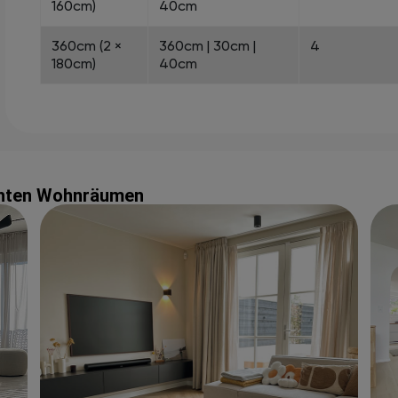
160cm)
40cm
360cm (2 ×
360cm | 30cm |
4
180cm)
40cm
echten Wohnräumen