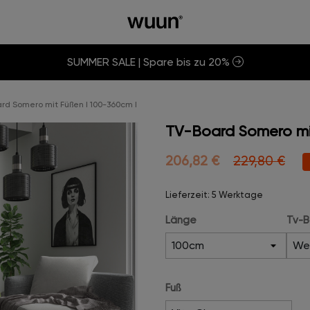
SUMMER SALE | Spare bis zu 20%
rd Somero mit Füßen I 100-360cm I
TV-Board Somero mi
206,82 €
229,80 €
Lieferzeit: 5 Werktage
Länge
Tv-B
Fuß