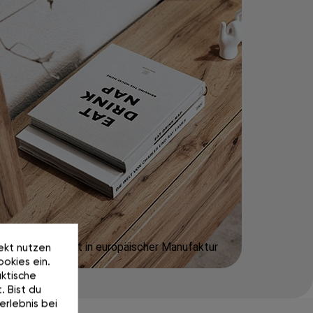
Präzise gefertigt in europäischer Manufaktur
rekt nutzen
okies ein.
ktische
. Bist du
erlebnis bei