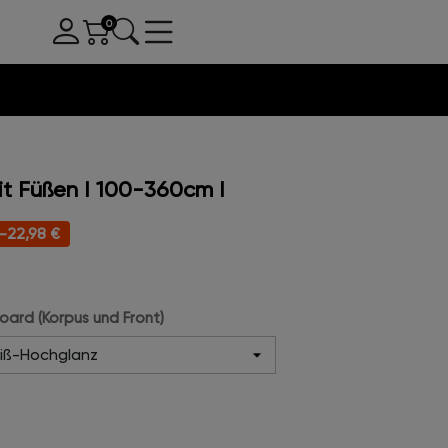
t Füßen I 100-360cm I
-22,98 €
oard (Korpus und Front)