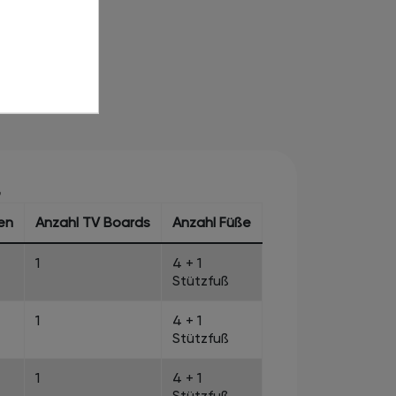
G
en
Anzahl TV Boards
Anzahl Füße
1
4 + 1
Stützfuß
1
4 + 1
Stützfuß
1
4 + 1
Stützfuß