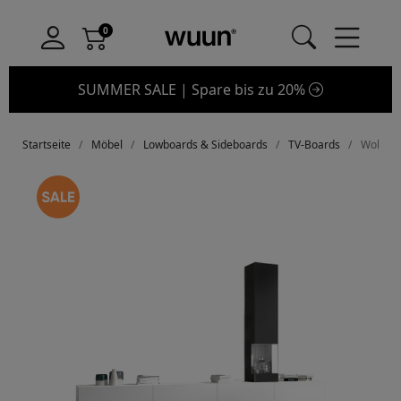
SUMMER SALE | Spare bis zu 20%
Startseite
Möbel
Lowboards & Sideboards
TV-Boards
Wohnwa