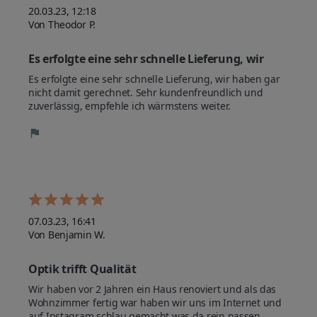
20.03.23, 12:18
Von Theodor P.
Es erfolgte eine sehr schnelle Lieferung, wir 
haben gar nicht damit gerechnet.
Es erfolgte eine sehr schnelle Lieferung, wir haben gar 
nicht damit gerechnet. Sehr kundenfreundlich und 
zuverlässig, empfehle ich wärmstens weiter.
07.03.23, 16:41
Von Benjamin W.
Optik trifft Qualität
Wir haben vor 2 Jahren ein Haus renoviert und als das 
Wohnzimmer fertig war haben wir uns im Internet und 
auf Instagram schlau gemacht was da rein passen 