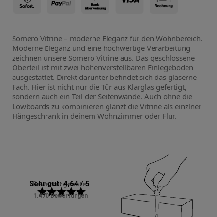
Somero Vitrine – moderne Eleganz für den Wohnbereich.
Moderne Eleganz und eine hochwertige Verarbeitung
zeichnen unsere Somero Vitrine aus. Das geschlossene
Oberteil ist mit zwei höhenverstellbaren Einlegeböden
ausgestattet. Direkt darunter befindet sich das gläserne
Fach. Hier ist nicht nur die Tür aus Klarglas gefertigt,
sondern auch ein Teil der Seitenwände. Auch ohne die
Lowboards zu kombinieren glänzt die Vitrine als einzlner
Hängeschrank in deinem Wohnzimmer oder Flur.
Sehr gut: 4,64 / 5
Bewertungsnote:
star
star
star
star
star
1.470 Bewertungen