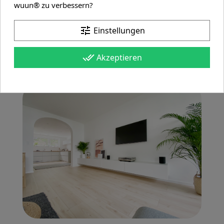
wuun® zu verbessern?
tune
Einstellungen
done_all
Akzeptieren