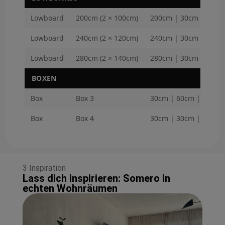
Lowboard
200cm (2 × 100cm)
200cm | 30cm | 40cm
Lowboard
240cm (2 × 120cm)
240cm | 30cm | 40cm
Lowboard
280cm (2 × 140cm)
280cm | 30cm | 40cm
BOXEN
Box
Box 3
30cm | 60cm | 30cm
Box
Box 4
30cm | 30cm | 30cm
3 Inspiration
Lass dich inspirieren: Somero in
echten Wohnräumen