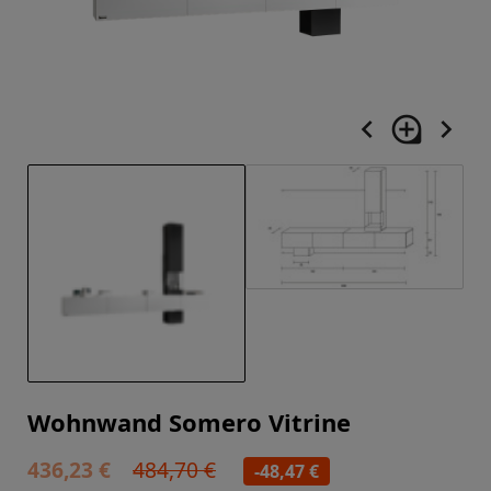
navigate_before
loupe
navigate_next
Wohnwand Somero Vitrine
436,23 €
484,70 €
-48,47 €