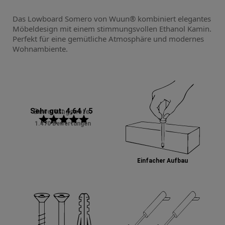
Das Lowboard Somero von Wuun® kombiniert elegantes
Möbeldesign mit einem stimmungsvollen Ethanol Kamin.
Perfekt für eine gemütliche Atmosphäre und modernes
Wohnambiente.
Sehr gut: 4,64 / 5
Bewertungsnote:
star
star
star
star
star
1.470 Bewertungen
Einfacher Aufbau