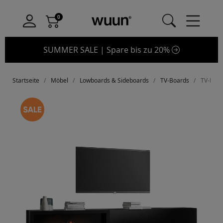
SUMMER SALE | Spare bis zu 20%
Startseite
Möbel
Lowboards & Sideboards
TV-Boards
TV-Boar