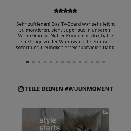
star
star
star
star
star
Sehr zufrieden! Das Tv-Board war sehr leicht
zu montieren, sieht super aus in unserem
Wohnzimmer! Netter Kundenservice, hatte
eine Frage zu der Wohnwand, telefonisch
sofort und freundlich erreichbar.Vielen Dank!
TEILE DEINEN #WUUNMOMENT