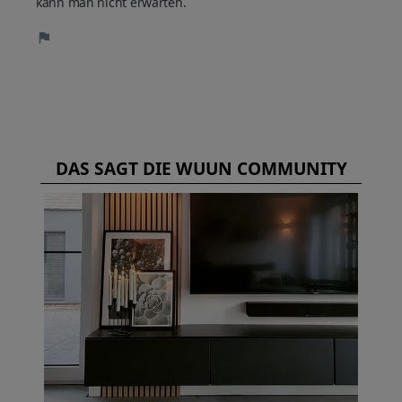
kann man nicht erwarten.
DAS SAGT DIE WUUN COMMUNITY
?