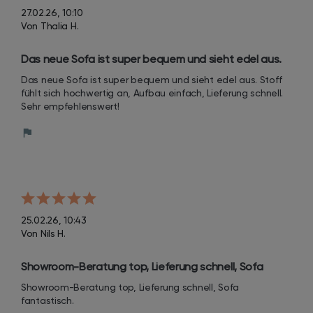
27.02.26, 10:10
Von Thalia H.
Das neue Sofa ist super bequem und sieht edel aus. 
Stoff fühlt sich hochwertig an, Aufbau einfach, 
Das neue Sofa ist super bequem und sieht edel aus. Stoff 
Lieferung schnell. Sehr empfehlenswert!
fühlt sich hochwertig an, Aufbau einfach, Lieferung schnell. 
Sehr empfehlenswert!
25.02.26, 10:43
Von Nils H.
Showroom-Beratung top, Lieferung schnell, Sofa 
fantastisch.
Showroom-Beratung top, Lieferung schnell, Sofa 
fantastisch.