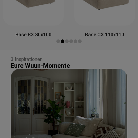
Side
 BX 80x100
Base CX 110x110
3 Inspirationen
Eure Wuun-Momente