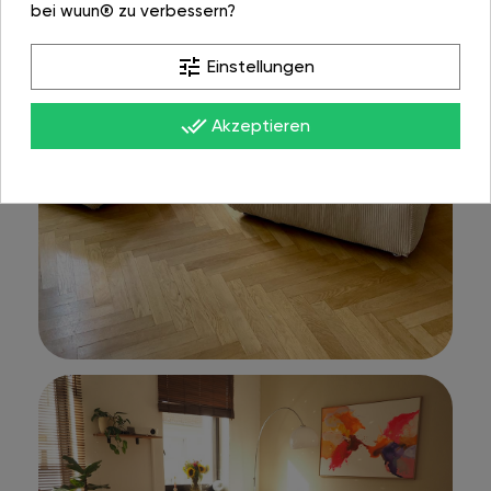
bei wuun® zu verbessern?
tune
Einstellungen
done_all
Akzeptieren