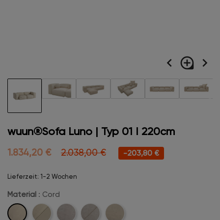
navigate_before
loupe
navigate_next
wuun®Sofa Luno | Typ 01 I 220cm
1.834,20 €
2.038,00 €
-203,80 €
Lieferzeit: 1-2 Wochen
Material
: Cord
Cord
Cord-
Velvet
Velvet-
Boucle