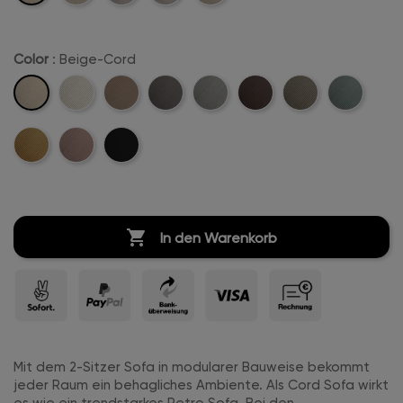
Stitch
Stitch
Color
: Beige-Cord
Beige-
Creme-
Sand-
Anthrazit-
Hellgrau-
Dunkelbraun-
Khaki-
Mintgreen-
Cord
Weiß-
Cord
Cord
Cord
Cord
Cord
Cord
Mustard-
Rosa-
Schwarz-
Cord
Cord
Cord
Cord

In den Warenkorb
Mit dem 2-Sitzer Sofa in modularer Bauweise bekommt
jeder Raum ein behagliches Ambiente. Als Cord Sofa wirkt