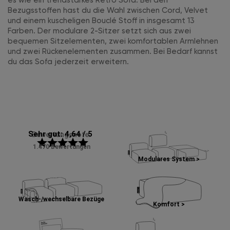
es wie ein trendstarkes Retro Sofa. Bei den
Bezugsstoffen hast du die Wahl zwischen Cord, Velvet
und einem kuscheligen Bouclé Stoff in insgesamt 13
Farben. Der modulare 2-Sitzer setzt sich aus zwei
bequemen Sitzelementen, zwei komfortablen Armlehnen
und zwei Rückenelementen zusammen. Bei Bedarf kannst
du das Sofa jederzeit erweitern.
Sehr gut: 4,64 / 5
Bewertungsnote:
star
star
star
star
star
1.470 Bewertungen
Modulares System >
Wasch-/wechselbare Bezüge
Komfort >