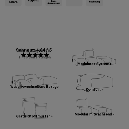
Sehr gut: 4,64 / 5
Bewertungsnote:
star
star
star
star
star
1.470 Bewertungen
Modulares System >
Wasch-/wechselbare Bezüge
Komfort >
Modular mitwachsend >
Gratis Stoffmuster >