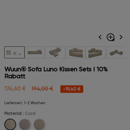
navigate_before
loupe
navigate_next
Wuun® Sofa Luno Kissen Sets I 10%
Rabatt
174,60 €
194,00 €
-19,40 €
Lieferzeit: 1-2 Wochen
Material
: Cord
Cord
Velvet
Boucle