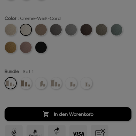
Color
: Creme-Weiß-Cord
Creme-
Beige-
Sand-
Anthrazit-
Hellgrau-
Dunkelbraun-
Khaki-
Mintgreen-
Weiß-
Cord
Cord
Cord
Cord
Cord
Cord
Cord
Cord
Mustard-
Rosa-
Schwarz-
Cord
Cord
Cord
Bundle
: Set 1
Set
Set
Set
Set
Set
Set
1
2
3
4
5
6

In den Warenkorb