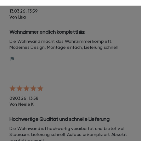
13.03.26, 13:59
Von Lisa
Wohnzimmer endlich komplett! 🏡
Die Wohnwand macht das Wohnzimmer komplett. 
Modernes Design, Montage einfach, Lieferung schnell.
09.03.26, 13:58
Von Neele K.
Hochwertige Qualität und schnelle Lieferung
Die Wohnwand ist hochwertig verarbeitet und bietet viel 
Stauraum. Lieferung schnell, Aufbau unkompliziert. Absolut 
empfehlenswert!