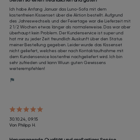
Kundenservice erlebt!
Ich habe Anfang Januar das Luno-Sofa mit dem 
kostenfreien Kissenset über die Aktion bestellt. Aufgrund 
des Jahreswechsels und der Feiertage war die Lieferzeit mit 
2 1/2 Wochen etwas länger als normalerweise. Das war aber 
überhaupt kein Problem. Der Kundenservice ist super und 
hat mir zu jeder Zeit freundlich Auskunft über den Status 
meiner Bestellung gegeben. Leider wurde das Kissenset 
nicht geliefert, welches aber nach Kontaktaufnahme mit 
dem Kundenservice kostenfrei nachgeliefert wird. Ich bin 
sehr zufrieden und kann Wuun guten Gewissens 
weiterempfehlen!
30.10.24, 09:15
Von Philipp H.
Hervorragende Qualität und großartiger Service