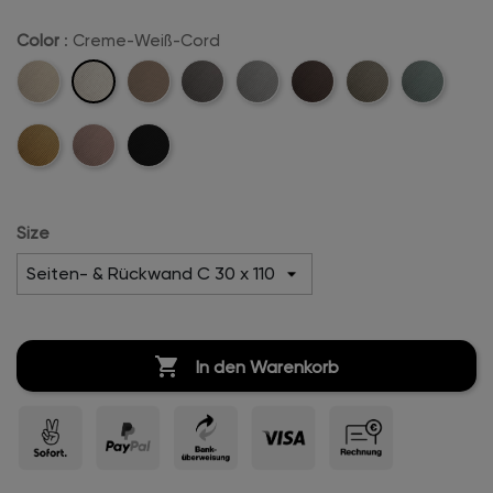
Color
: Creme-Weiß-Cord
Creme-
Beige-
Sand-
Anthrazit-
Hellgrau-
Dunkelbraun-
Khaki-
Mintgreen-
Weiß-
Cord
Cord
Cord
Cord
Cord
Cord
Cord
Cord
Mustard-
Rosa-
Schwarz-
Cord
Cord
Cord
Size

In den Warenkorb