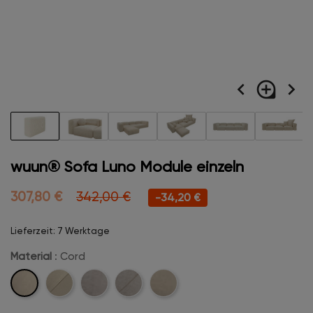
navigate_before
loupe
navigate_next
wuun® Sofa Luno Module einzeln
307,80 €
342,00 €
-34,20 €
Lieferzeit: 7 Werktage
Material
: Cord
Cord
Cord-
Velvet
Velvet-
Boucle
Stitch
Stitch