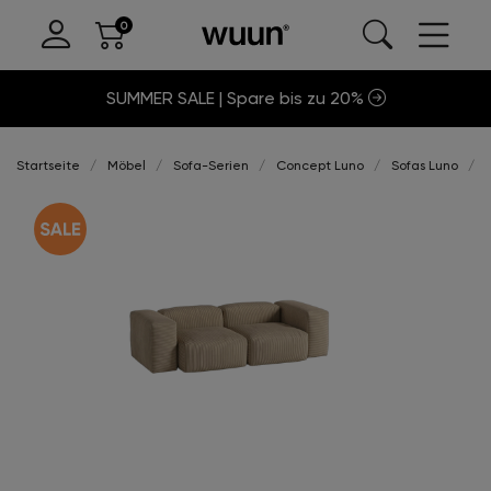
SUMMER SALE | Spare bis zu 20%
Startseite
Möbel
Sofa-Serien
Concept Luno
Sofas Luno