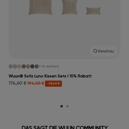
Vorschau
+ 14 weitere
Wuun® Sofa Luno Kissen Sets I 10% Rabatt
174,60 €
194,00 €
-19,40 €
DAS SAGT DIE WUUN COMMUNITY