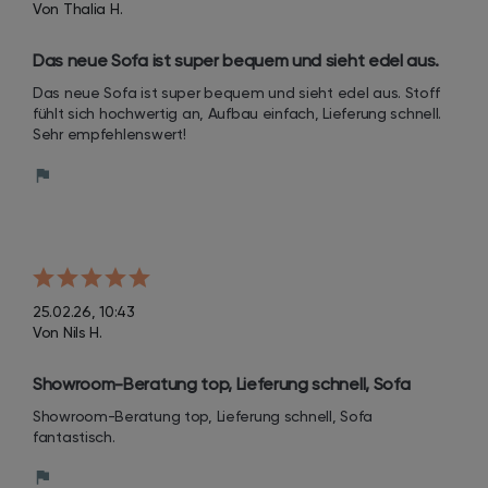
Von Thalia H.
Das neue Sofa ist super bequem und sieht edel aus. 
Stoff fühlt sich hochwertig an, Aufbau einfach, 
Das neue Sofa ist super bequem und sieht edel aus. Stoff 
Lieferung schnell. Sehr empfehlenswert!
fühlt sich hochwertig an, Aufbau einfach, Lieferung schnell. 
Sehr empfehlenswert!
25.02.26, 10:43
Von Nils H.
Showroom-Beratung top, Lieferung schnell, Sofa 
fantastisch.
Showroom-Beratung top, Lieferung schnell, Sofa 
fantastisch.