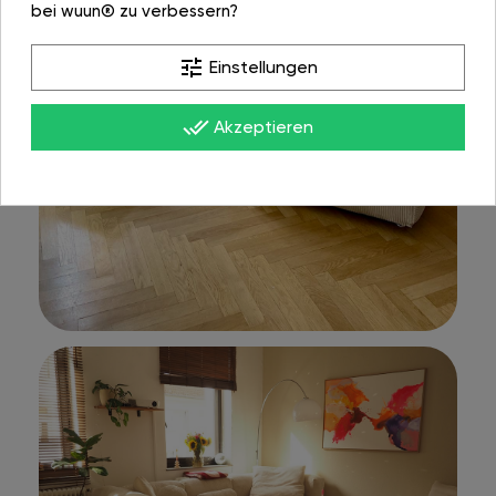
bei wuun® zu verbessern?
tune
Einstellungen
done_all
Akzeptieren