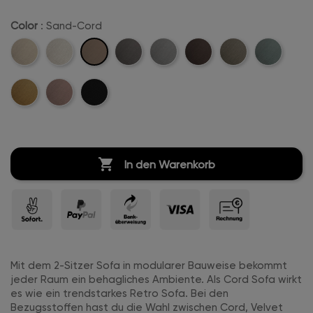
Color
: Sand-Cord
Sand-
Beige-
Creme-
Anthrazit-
Hellgrau-
Dunkelbraun-
Khaki-
Mintgreen-
Cord
Cord
Weiß-
Cord
Cord
Cord
Cord
Cord
Mustard-
Rosa-
Schwarz-
Cord
Cord
Cord
Cord

In den Warenkorb
Mit dem 2-Sitzer Sofa in modularer Bauweise bekommt
jeder Raum ein behagliches Ambiente. Als Cord Sofa wirkt
es wie ein trendstarkes Retro Sofa. Bei den
Bezugsstoffen hast du die Wahl zwischen Cord, Velvet