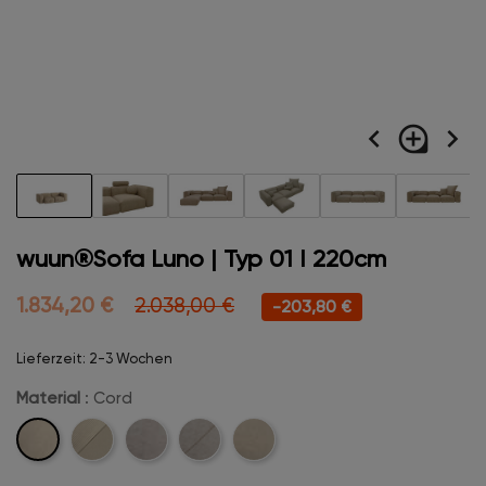
navigate_before
loupe
navigate_next
wuun®Sofa Luno | Typ 01 I 220cm
1.834,20 €
2.038,00 €
-203,80 €
Lieferzeit: 2-3 Wochen
Material
: Cord
Cord
Cord-
Velvet
Velvet-
Boucle
Stitch
Stitch