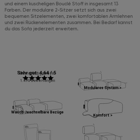
und einem kuscheligen Bouclé Stoff in insgesamt 13
Farben. Der modulare 2-Sitzer setzt sich aus zwei
bequemen Sitzelementen, zwei komfortablen Armlehnen
und zwei Rückenelementen zusammen. Bei Bedarf kannst
du das Sofa jederzeit erweitern.
Sehr gut: 4,64 / 5
Bewertungsnote:
star
star
star
star
star
1.470 Bewertungen
Modulares System >
Wasch-/wechselbare Bezüge
Komfort >