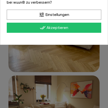
bei wuun® zu verbessern?
tune
Einstellungen
done_all
Akzeptieren