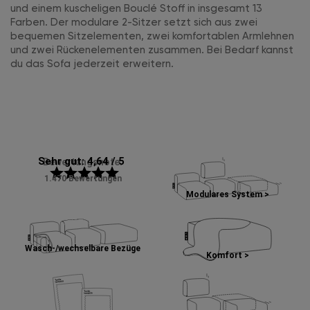
und einem kuscheligen Bouclé Stoff in insgesamt 13
Farben. Der modulare 2-Sitzer setzt sich aus zwei
bequemen Sitzelementen, zwei komfortablen Armlehnen
und zwei Rückenelementen zusammen. Bei Bedarf kannst
du das Sofa jederzeit erweitern.
Sehr gut: 4,64 / 5
Bewertungsnote:
star
star
star
star
star
1.470 Bewertungen
Modulares System >
Wasch-/wechselbare Bezüge
Komfort >