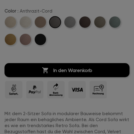
Color
: Anthrazit-Cord
Anthrazit-
Beige-
Creme-
Sand-
Hellgrau-
Dunkelbraun-
Khaki-
Mintgreen-
Cord
Cord
Weiß-
Cord
Cord
Cord
Cord
Cord
Mustard-
Rosa-
Schwarz-
Cord
Cord
Cord
Cord

In den Warenkorb
Mit dem 2-Sitzer Sofa in modularer Bauweise bekommt
jeder Raum ein behagliches Ambiente. Als Cord Sofa wirkt
es wie ein trendstarkes Retro Sofa. Bei den
Bezugsstoffen hast du die Wahl zwischen Cord, Velvet