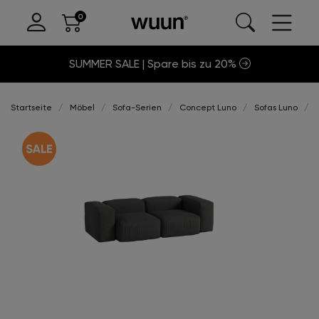
SUMMER SALE | Spare bis zu 20%
Startseite
Möbel
Sofa-Serien
Concept Luno
Sofas Luno