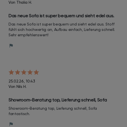
Von Thalia H.
Das neue Sofa ist super bequem und sieht edel aus. 
Stoff fühlt sich hochwertig an, Aufbau einfach, 
Das neue Sofa ist super bequem und sieht edel aus. Stoff 
Lieferung schnell. Sehr empfehlenswert!
fühlt sich hochwertig an, Aufbau einfach, Lieferung schnell. 
Sehr empfehlenswert!
25.02.26, 10:43
Von Nils H.
Showroom-Beratung top, Lieferung schnell, Sofa 
fantastisch.
Showroom-Beratung top, Lieferung schnell, Sofa 
fantastisch.