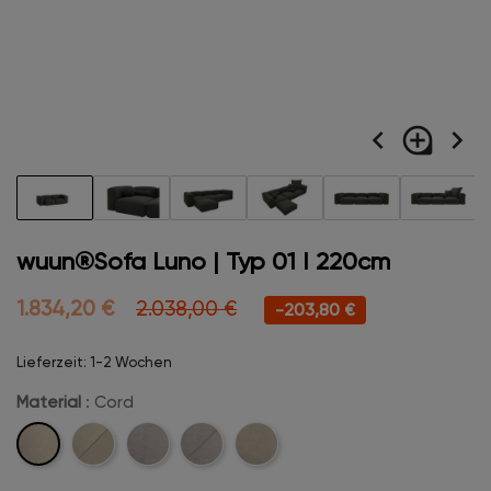
navigate_before
loupe
navigate_next
wuun®Sofa Luno | Typ 01 I 220cm
1.834,20 €
2.038,00 €
-203,80 €
Lieferzeit: 1-2 Wochen
Material
: Cord
Cord
Cord-
Velvet
Velvet-
Boucle
Stitch
Stitch