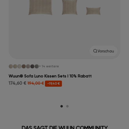
Vorschau
+ 14 weitere
Wuun® Sofa Luno Kissen Sets I 10% Rabatt
174,60 €
194,00 €
-19,40 €
DAS SAGT DIE WUUN COMMUNITY