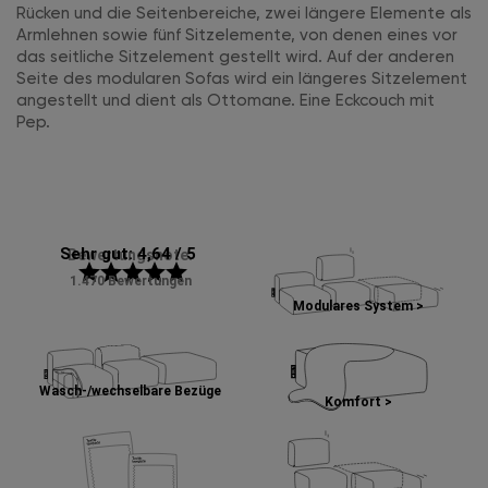
Rücken und die Seitenbereiche, zwei längere Elemente als
Armlehnen sowie fünf Sitzelemente, von denen eines vor
das seitliche Sitzelement gestellt wird. Auf der anderen
Seite des modularen Sofas wird ein längeres Sitzelement
angestellt und dient als Ottomane. Eine Eckcouch mit
Pep.
Sehr gut: 4,64 / 5
Bewertungsnote:
star
star
star
star
star
1.470 Bewertungen
Modulares System >
Wasch-/wechselbare Bezüge
Komfort >