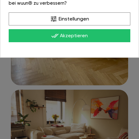
bei wuun® zu verbessern?
tune
Einstellungen
done_all
Akzeptieren