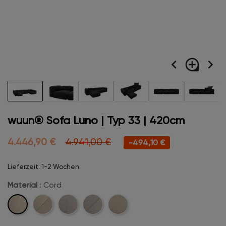
navigate_before
loupe
navigate_next
wuun® Sofa Luno | Typ 33 | 420cm
4.446,90 €
4.941,00 €
-494,10 €
Lieferzeit: 1-2 Wochen
Material
: Cord
Cord
Cord-
Velvet
Velvet-
Boucle
Stitch
Stitch