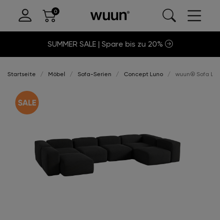
SUMMER SALE | Spare bis zu 20%
Startseite
Möbel
Sofa-Serien
Concept Luno
wuun® Sofa Luno