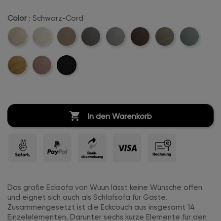
Color
: Schwarz-Cord
Beige-
Creme-
Sand-
Anthrazit-
Hellgrau-
Dunkelbraun-
Khaki-
Mintgreen-
Cord
Weiß-
Cord
Cord
Cord
Cord
Cord
Cord
Schwarz-
Mustard-
Rosa-
Cord
Cord
Cord
Cord

In den Warenkorb
Das große Ecksofa von Wuun lässt keine Wünsche offen
und eignet sich auch als Schlafsofa für Gäste.
Zusammengesetzt ist die Eckcouch aus insgesamt 14
Einzelelementen. Darunter sechs kurze Elemente für den