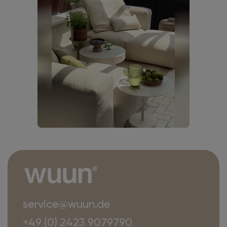
service@wuun.de
+49 (0) 2423 9079790