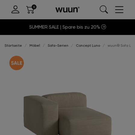
SUMMER SALE | Spare bis zu 20%
Startseite
Möbel
Sofa-Serien
Concept Luno
wuun® Sofa Luno