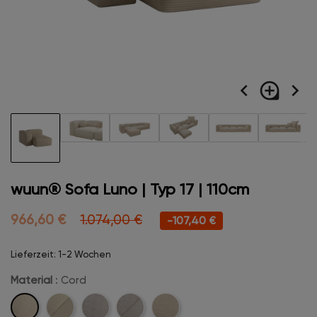
navigate_before
loupe
navigate_next
wuun® Sofa Luno | Typ 17 | 110cm
966,60 €
1.074,00 €
-107,40 €
Lieferzeit: 1-2 Wochen
Material
: Cord
Cord
Cord-
Velvet
Velvet-
Boucle