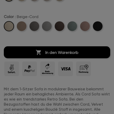
Stitch
Stitch
Color
: Beige-Cord
Beige-
Sand-
Anthrazit-
Hellgrau-
Dunkelbraun-
Mintgreen-
Rosa-
Schwarz-
Cord
Cord
Cord
Cord
Cord
Cord
Cord
Cord

In den Warenkorb
Mit dem 1-Sitzer Sofa in modularer Bauweise bekommt
jeder Raum ein behagliches Ambiente. Als Cord Sofa wirkt
es wie ein trendstarkes Retro Sofa. Bei den
Bezugsstoffen hast du die Wahl zwischen Cord, Velvet
und einem kuscheligen Bouclé Stoff in insgesamt. Alle