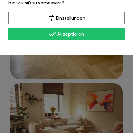
bei wuun® zu verbessern?
tune
Einstellungen
done_all
Akzeptieren