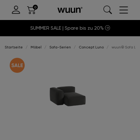
SUMMER SALE | Spare bis zu 20%
Startseite
Möbel
Sofa-Serien
Concept Luno
wuun® Sofa Luno