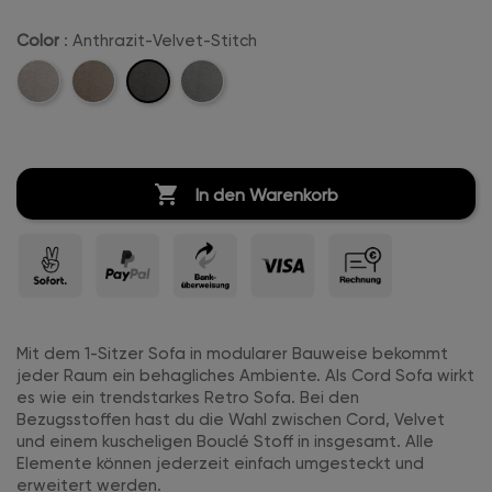
Color
: Anthrazit-Velvet-Stitch
Anthrazit-
Beige-
Camel-
Hellgrau-
Velvet-
Velvet-
Velvet-
Velvet-
Stitch
Stitch
Stitch
Stitch

In den Warenkorb
Mit dem 1-Sitzer Sofa in modularer Bauweise bekommt
jeder Raum ein behagliches Ambiente. Als Cord Sofa wirkt
es wie ein trendstarkes Retro Sofa. Bei den
Bezugsstoffen hast du die Wahl zwischen Cord, Velvet
und einem kuscheligen Bouclé Stoff in insgesamt. Alle
Elemente können jederzeit einfach umgesteckt und
erweitert werden.