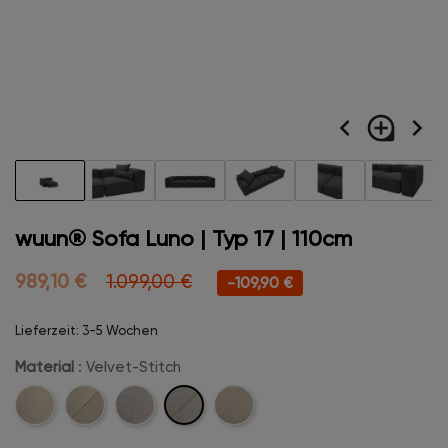
navigate_before
loupe
navigate_next
wuun® Sofa Luno | Typ 17 | 110cm
989,10 €
1.099,00 €
-109,90 €
Lieferzeit: 3-5 Wochen
Material
: Velvet-Stitch
Velvet-
Cord
Cord-
Velvet
Boucle
Stitch
Stitch