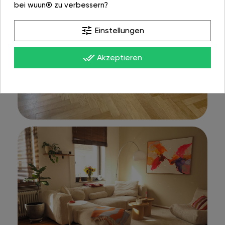
bei wuun® zu verbessern?
tune
Einstellungen
done_all
Akzeptieren