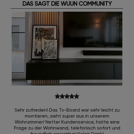
DAS SAGT DIE WUUN COMMUNITY
star
star
star
star
star
Sehr zufrieden! Das Tv-Board war sehr leicht zu
montieren, sieht super aus in unserem
Wohnzimmer! Netter Kundenservice, hatte eine
Frage zu der Wohnwand, telefonisch sofort und
freundlich erreichbar.Vielen Dank!