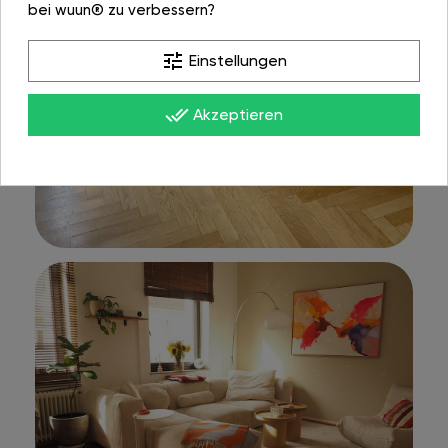
bei wuun® zu verbessern?
tune
Einstellungen
done_all
Akzeptieren