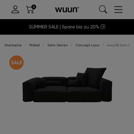
SUMMER SALE | Spare bis zu 20%
Startseite
Möbel
Sofa-Serien
Concept Luno
wuun® Sofa Luno