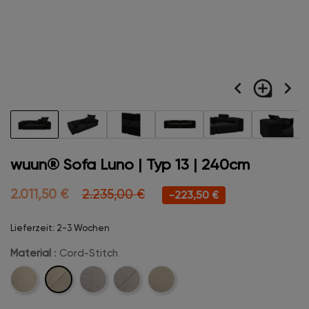
navigate_before
loupe
navigate_next
wuun® Sofa Luno | Typ 13 | 240cm
2.011,50 €
2.235,00 €
-223,50 €
Lieferzeit: 2-3 Wochen
Material
: Cord-Stitch
Cord-
Cord
Velvet
Velvet-
Boucle
Stitch
Stitch