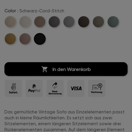
Color
: Schwarz-Cord-Stitch
Beige-
Creme-
Sand-
Anthrazit-
Hellgrau-
Dunkelbraun-
Khaki-
Mintgreen-
Cord-
Weiß-
Cord-
Cord-
Cord-
Cord-
Cord-
Cord-
Schwarz-
Mustard-
Rosa-
Stitch
Cord-
Stitch
Stitch
Stitch
Stitch
Stitch
Stitch
Cord-
Cord-
Cord-
Stitch
Stitch
Stitch
Stitch

In den Warenkorb
Das gemütliche Vintage Sofa aus Einzelelementen passt
auch in kleine Räumlichkeiten. Es setzt sich aus zwei
Sitzelementen, einem längeren Sitzelement sowie drei
Rückenelementen zusammen. Auf dem längeren Element