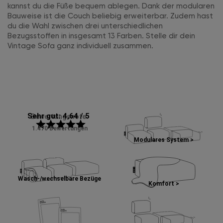
kannst du die Füße bequem ablegen. Dank der modularen
Bauweise ist die Couch beliebig erweiterbar. Zudem hast
du die Wahl zwischen drei unterschiedlichen
Bezugsstoffen in insgesamt 13 Farben. Stelle dir dein
Vintage Sofa ganz individuell zusammen.
Sehr gut: 4,64 / 5
Bewertungsnote:
star
star
star
star
star
1.470 Bewertungen
Modulares System >
Wasch-/wechselbare Bezüge
Komfort >