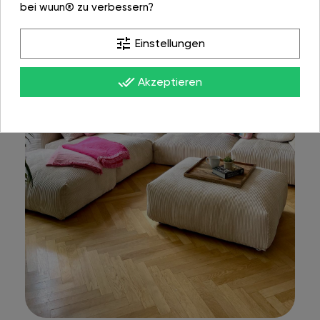
bei wuun® zu verbessern?
tune
Einstellungen
done_all
Akzeptieren