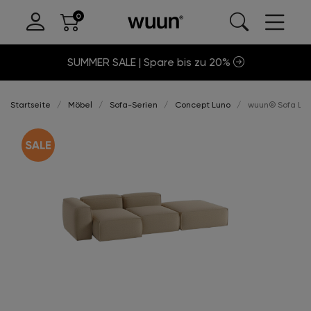
SUMMER SALE | Spare bis zu 20%
Startseite
Möbel
Sofa-Serien
Concept Luno
wuun® Sofa Luno