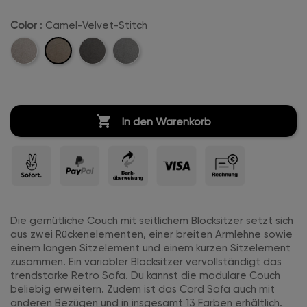
Color
: Camel-Velvet-Stitch
Camel-
Beige-
Anthrazit-
Hellgrau-
Velvet-
Velvet-
Velvet-
Velvet-
Stitch
Stitch
Stitch
Stitch

In den Warenkorb
Die gemütliche Couch mit seitlichem Blocksitzer setzt sich
aus zwei Rückenelementen, einer breiten Armlehne sowie
einem langen Sitzelement und einem kurzen Sitzelement
zusammen. Ein variabler Blocksitzer vervollständigt das
trendstarke Retro Sofa. Du kannst die modulare Couch
beliebig erweitern. Zudem ist das Cord Sofa auch mit
anderen Bezügen und in insgesamt 13 Farben erhältlich.