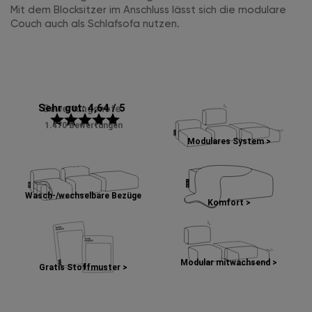
Mit dem Blocksitzer im Anschluss lässt sich die modulare
Couch auch als Schlafsofa nutzen.
Sehr gut: 4,64 / 5
Bewertungsnote:
star
star
star
star
star
1.470 Bewertungen
Modulares System >
Wasch-/wechselbare Bezüge
Komfort >
Modular mitwachsend >
Gratis Stoffmuster >