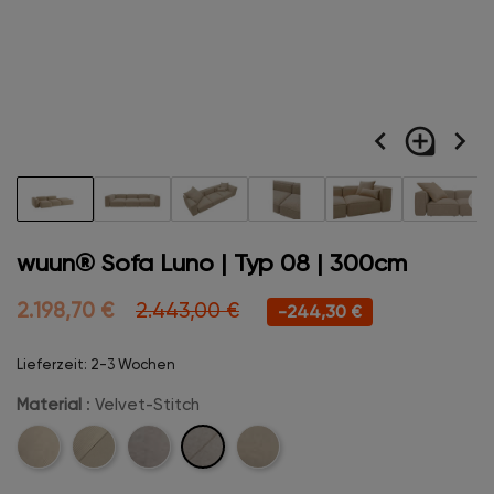
navigate_before
loupe
navigate_next
wuun® Sofa Luno | Typ 08 | 300cm
2.198,70 €
2.443,00 €
-244,30 €
Lieferzeit: 2-3 Wochen
Material
: Velvet-Stitch
Velvet-
Cord
Cord-
Velvet
Boucle
Stitch
Stitch