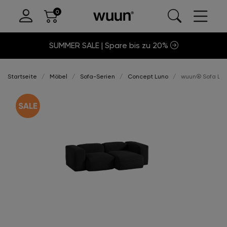
SUMMER SALE | Spare bis zu 20%
Startseite
Möbel
Sofa-Serien
Concept Luno
wuun® Sofa Luno