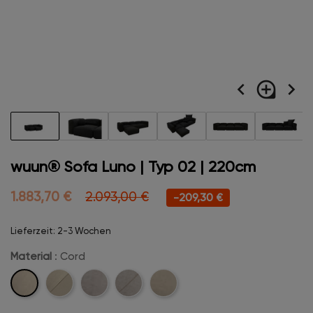
navigate_before
loupe
navigate_next
wuun® Sofa Luno | Typ 02 | 220cm
1.883,70 €
2.093,00 €
-209,30 €
Lieferzeit: 2-3 Wochen
Material
: Cord
Cord
Cord-
Velvet
Velvet-
Boucle
Stitch
Stitch