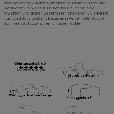
zwei separaten Rückenelementen zusammen. Dank der
modularen Bauweise lässt sich die Couch beliebig
erweitern und deinen Bedürfnissen anpassen. Du erhältst
das Cord Sofa auch mit Bezügen in Velvet oder Bouclé
Stoff und darfst zwischen 13 Farben wählen.
Sehr gut: 4,64 / 5
Bewertungsnote:
star
star
star
star
star
1.470 Bewertungen
Modulares System >
Wasch-/wechselbare Bezüge
Komfort >