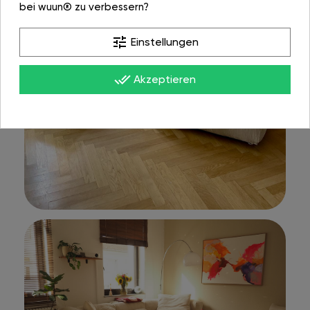
bei wuun® zu verbessern?
tune
Einstellungen
done_all
Akzeptieren