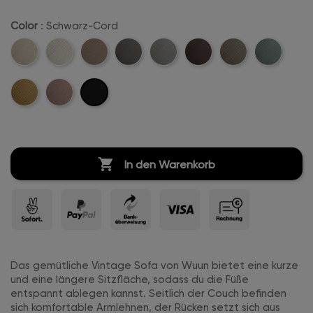
Color
: Schwarz-Cord
Beige-
Creme-
Sand-
Anthrazit-
Hellgrau-
Dunkelbraun-
Khaki-
Mintgreen-
Cord
Weiß-
Cord
Cord
Cord
Cord
Cord
Cord
Schwarz-
Mustard-
Rosa-
Cord
Cord
Cord
Cord

In den Warenkorb
Das gemütliche Vintage Sofa von Wuun bietet eine kurze
und eine längere Sitzfläche, sodass du die Füße
entspannt ablegen kannst. Seitlich der Couch befinden
sich komfortable Armlehnen, der Rücken setzt sich aus