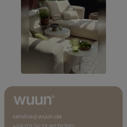
service@wuun.de
+49 (0) 2423 9079790