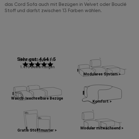
das Cord Sofa auch mit Bezügen in Velvet oder Bouclé
Stoff und darfst zwischen 13 Farben wählen.
Sehr gut: 4,64 / 5
Bewertungsnote:
star
star
star
star
star
1.470 Bewertungen
Modulares System >
Wasch-/wechselbare Bezüge
Komfort >
Modular mitwachsend >
Gratis Stoffmuster >