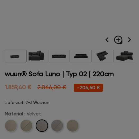
navigate_before
loupe
navigate_next
wuun® Sofa Luno | Typ 02 | 220cm
1.859,40 €
2.066,00 €
-206,60 €
Lieferzeit: 2-3 Wochen
Material
: Velvet
Velvet
Cord
Cord-
Velvet-
Boucle
Stitch
Stitch