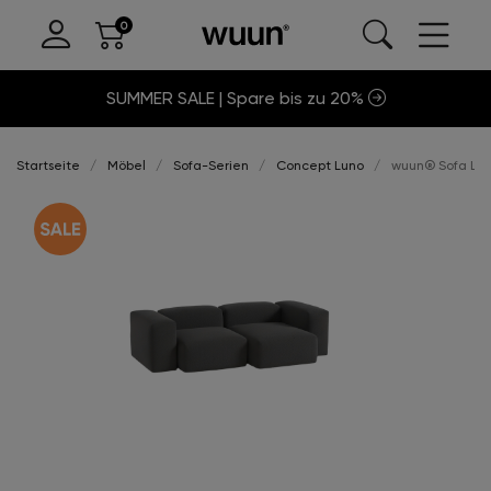
SUMMER SALE | Spare bis zu 20%
Startseite
Möbel
Sofa-Serien
Concept Luno
wuun® Sofa Luno