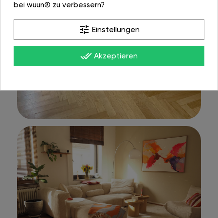
bei wuun® zu verbessern?
tune
Einstellungen
done_all
Akzeptieren