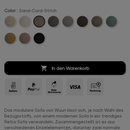
Color
: Sand-Cord-Stitch
Sand-
Beige-
Creme-
Anthrazit-
Hellgrau-
Dunkelbraun-
Khaki-
Mintgreen-
Cord-
Cord-
Weiß-
Cord-
Cord-
Cord-
Cord-
Cord-
Stitch
Mustard-
Rosa-
Schwarz-
Stitch
Cord-
Stitch
Stitch
Stitch
Stitch
Stitch
Cord-
Cord-
Cord-
Stitch
Stitch
Stitch
Stitch

In den Warenkorb
Das modulare Sofa von Wuun lässt sich, je nach Wahl des
Bezugsstoffs, von einem modernen Sofa in ein trendiges
Retro Sofa verwandeln. Zusammengestellt ist es aus
verschiedenen Einzelelementen, darunter zwei normale