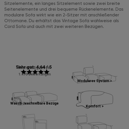
Sitzelemente, ein langes Sitzelement sowie zwei breite
Seitenelemente und drei bequeme Rückenelemente. Das
modulare Sofa wirkt wie ein 2-Sitzer mit anschließender
Ottomane. Du erhältst das Vintage Sofa wahlweise als
Cord Sofa und auch mit zwei weiteren Bezügen.
Sehr gut: 4,64 / 5
Bewertungsnote:
star
star
star
star
star
1.470 Bewertungen
Modulares System >
Wasch-/wechselbare Bezüge
Komfort >