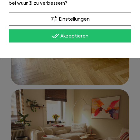
bei wuun® zu verbessern?
tune
Einstellungen
done_all
Akzeptieren