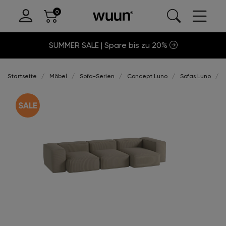
SUMMER SALE | Spare bis zu 20%
Startseite
Möbel
Sofa-Serien
Concept Luno
Sofas Luno