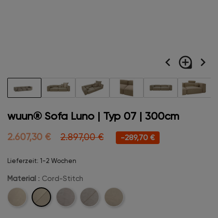
navigate_before
loupe
navigate_next
wuun® Sofa Luno | Typ 07 | 300cm
2.607,30 €
2.897,00 €
-289,70 €
Lieferzeit: 1-2 Wochen
Material
: Cord-Stitch
Cord-
Cord
Velvet
Velvet-
Boucle
Stitch
Stitch