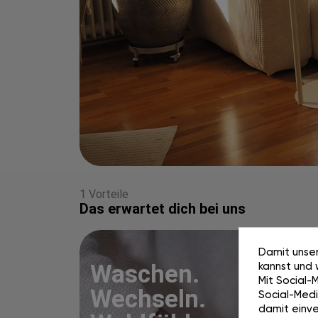
1 Vorteile
Das erwartet dich bei uns
Damit unser
kannst und 
Waschen.
Mit Social-
Wechseln.
Social-Media
damit einve