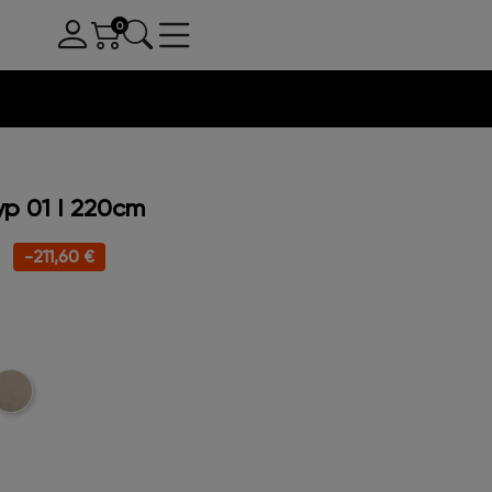
p 01 I 220cm
-211,60 €
oucle