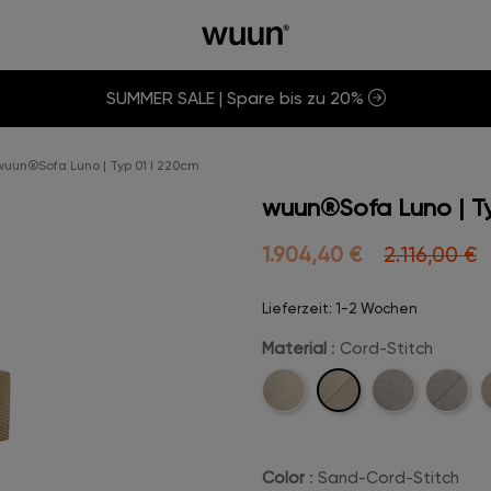
SUMMER SALE | Spare bis zu 20%
wuun®Sofa Luno | Typ 01 I 220cm
wuun®Sofa Luno | Ty
1.904,40 €
2.116,00 €
Lieferzeit: 1-2 Wochen
Material
: Cord-Stitch
Cord-
Cord
Velvet
Velvet-
B
Stitch
Stitch
Color
: Sand-Cord-Stitch