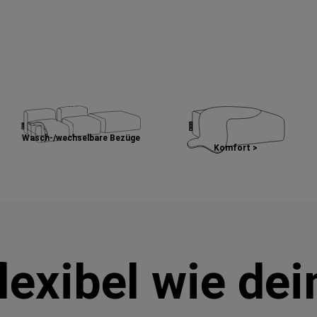
Wasch-/wechselbare Bezüge
Komfort >
lexibel wie de