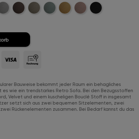
t-
ellgrau-
Dunkelbraun-
Khaki-
Mintgreen-
Mustard-
Rosa-
Schwarz-
ord-
Cord-
Cord-
Cord-
Cord-
Cord-
Cord-
titch
Stitch
Stitch
Stitch
Stitch
Stitch
Stitch
korb
dularer Bauweise bekommt jeder Raum ein behagliches
t es wie ein trendstarkes Retro Sofa. Bei den Bezugsstoffen
rd, Velvet und einem kuscheligen Bouclé Stoff in insgesamt
itzer setzt sich aus zwei bequemen Sitzelementen, zwei
 zwei Rückenelementen zusammen. Bei Bedarf kannst du das