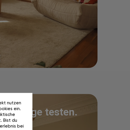
t
rekt nutzen
okies ein.
100 Tage testen.
ktische
. Bist du
erlebnis bei