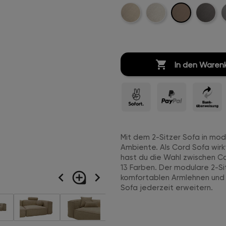
Sand-
Beige-
Creme-
Anthrazi
H
Cord-
Cord-
Weiß-
Cord-
C
Stitch
Stitch
Cord-
Stitch
S
Stitch

In den Waren
Mit dem 2-Sitzer Sofa in mo
Ambiente. Als Cord Sofa wirk
hast du die Wahl zwischen Co
13 Farben. Der modulare 2-S
navigate_before
loupe
navigate_next
komfortablen Armlehnen und
Sofa jederzeit erweitern.