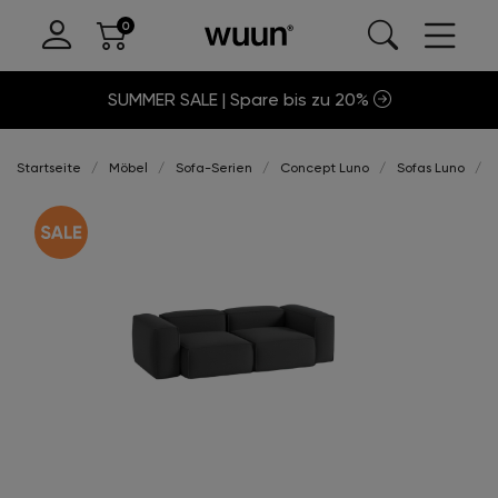
SUMMER SALE | Spare bis zu 20%
Startseite
Möbel
Sofa-Serien
Concept Luno
Sofas Luno