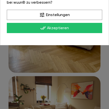
bei wuun® zu verbessern?
tune
Einstellungen
done_all
Akzeptieren