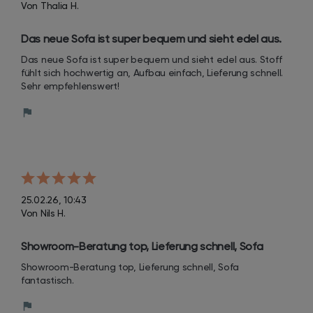
Von Thalia H.
Das neue Sofa ist super bequem und sieht edel aus. 
Stoff fühlt sich hochwertig an, Aufbau einfach, 
Das neue Sofa ist super bequem und sieht edel aus. Stoff 
Lieferung schnell. Sehr empfehlenswert!
fühlt sich hochwertig an, Aufbau einfach, Lieferung schnell. 
Sehr empfehlenswert!
25.02.26, 10:43
Von Nils H.
Showroom-Beratung top, Lieferung schnell, Sofa 
fantastisch.
Showroom-Beratung top, Lieferung schnell, Sofa 
fantastisch.