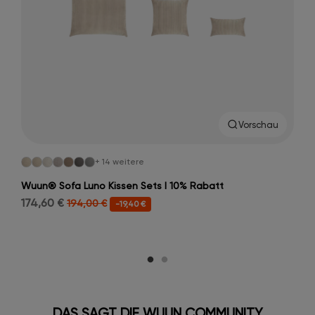
Vorschau
+ 14 weitere
Wuun® Sofa Luno Kissen Sets I 10% Rabatt
174,60 €
194,00 €
-19,40 €
DAS SAGT DIE WUUN COMMUNITY