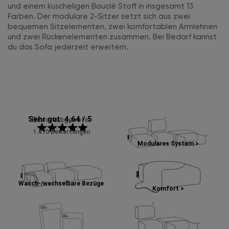
und einem kuscheligen Bouclé Stoff in insgesamt 13
Farben. Der modulare 2-Sitzer setzt sich aus zwei
bequemen Sitzelementen, zwei komfortablen Armlehnen
und zwei Rückenelementen zusammen. Bei Bedarf kannst
du das Sofa jederzeit erweitern.
Sehr gut: 4,64 / 5
Bewertungsnote:
star
star
star
star
star
1.470 Bewertungen
Modulares System >
Wasch-/wechselbare Bezüge
Komfort >