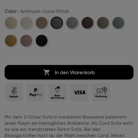
Color
: Anthrazit-Cord-Stitch
Anthrazit-
Beige-
Creme-
Sand-
Hellgrau-
Dunkelbraun-
Khaki-
Mintgreen-
Cord-
Cord-
Weiß-
Cord-
Cord-
Cord-
Cord-
Cord-
Stitch
Mustard-
Rosa-
Schwarz-
Stitch
Cord-
Stitch
Stitch
Stitch
Stitch
Stitch
Cord-
Cord-
Cord-
Stitch
Stitch
Stitch
Stitch

In den Warenkorb
Mit dem 2-Sitzer Sofa in modularer Bauweise bekommt
jeder Raum ein behagliches Ambiente. Als Cord Sofa wirkt
es wie ein trendstarkes Retro Sofa. Bei den
Bezugsstoffen hast du die Wahl zwischen Cord, Velvet