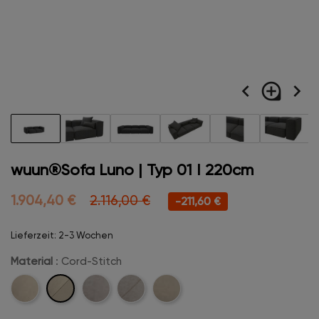
navigate_before
loupe
navigate_next
wuun®Sofa Luno | Typ 01 I 220cm
1.904,40 €
2.116,00 €
-211,60 €
Lieferzeit: 2-3 Wochen
Material
: Cord-Stitch
Cord-
Cord
Velvet
Velvet-
Boucle
Stitch
Stitch