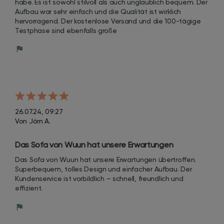
habe. Es ist sowohl stilvoll als auch unglaublich bequem. Der 
die Qualität ist wirklich hervorragend.
Aufbau war sehr einfach und die Qualität ist wirklich 
hervorragend. Der kostenlose Versand und die 100-tägige 
Testphase sind ebenfalls große
26.07.24, 09:27
Von Jörn A.
Das Sofa von Wuun hat unsere Erwartungen 
übertroffen. Superbequem, tolles Design und 
Das Sofa von Wuun hat unsere Erwartungen übertroffen. 
einfacher Aufbau.
Superbequem, tolles Design und einfacher Aufbau. Der 
Kundenservice ist vorbildlich – schnell, freundlich und 
effizient.