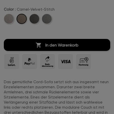
Color
: Camel-Velvet-Stitch
Camel-
Beige-
Anthrazit-
Hellgrau-
Velvet-
Velvet-
Velvet-
Velvet-
Stitch
Stitch
Stitch
Stitch

In den Warenkorb
Das gemütliche Cord-Sofa setzt sich aus insgesamt neun
Einzelelementen zusammen. Darunter zwei breite
Armlehnen, drei schmale Rückenelemente sowie vier
Sitzelemente. Eines der Sitzelemente dient als
Verlängerung einer Sitzfläche und lässt sich wahlweise
links oder rechts platzieren. Die modulare Couch ist mit
drei unterschiedlichen Bezugsstoffen lieferbar und wird in