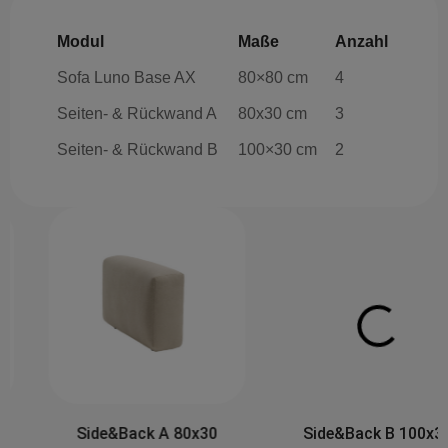
Modul
Maße
Anzahl
Sofa Luno Base AX
80×80 cm
4
Seiten- & Rückwand A
80x30 cm
3
Seiten- & Rückwand B
100×30 cm
2
Side&Back A 80x30
Side&Back B 100x30