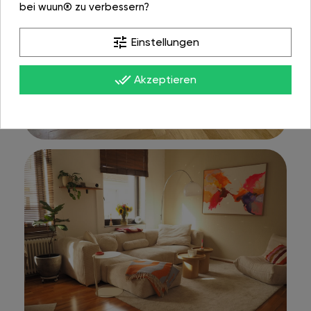
bei wuun® zu verbessern?
tune
Einstellungen
done_all
Akzeptieren