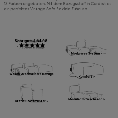
13 Farben angeboten. Mit dem Bezugsstoff in Cord ist es
ein perfektes Vintage Sofa für dein Zuhause.
Sehr gut: 4,64 / 5
Bewertungsnote:
star
star
star
star
star
1.470 Bewertungen
Modulares System >
Wasch-/wechselbare Bezüge
Komfort >
Modular mitwachsend >
Gratis Stoffmuster >