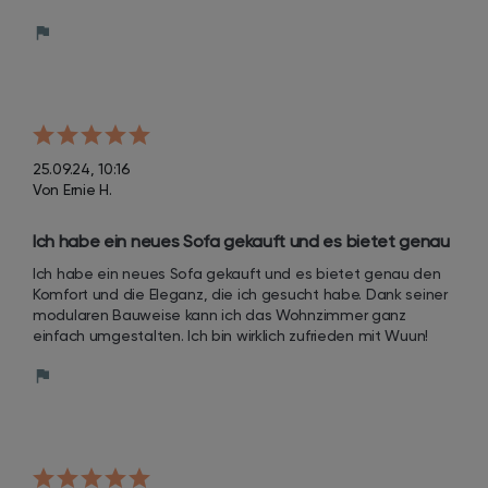
25.09.24, 10:16
Von Ernie H.
Ich habe ein neues Sofa gekauft und es bietet genau 
den Komfort und die Eleganz, die ich gesucht habe. 
Ich habe ein neues Sofa gekauft und es bietet genau den 
Dank seiner modularen Bauweise kann ich das 
Komfort und die Eleganz, die ich gesucht habe. Dank seiner 
Wohnzimmer ganz einfach umgestalten. Ich bin 
modularen Bauweise kann ich das Wohnzimmer ganz 
einfach umgestalten. Ich bin wirklich zufrieden mit Wuun!
wirklich