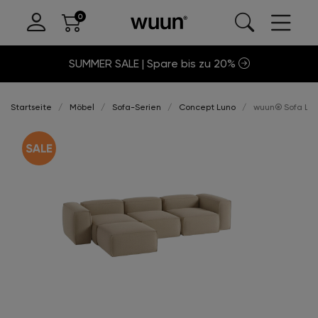
SUMMER SALE | Spare bis zu 20%
Startseite
Möbel
Sofa-Serien
Concept Luno
wuun® Sofa Luno