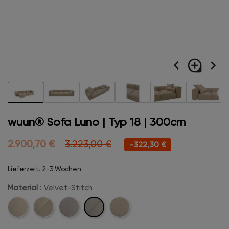
navigate_before
loupe
navigate_next
wuun® Sofa Luno | Typ 18 | 300cm
2.900,70 €
3.223,00 €
-322,30 €
Lieferzeit: 2-3 Wochen
Material
: Velvet-Stitch
Velvet-
Cord
Cord-
Velvet
Boucle
Stitch
Stitch