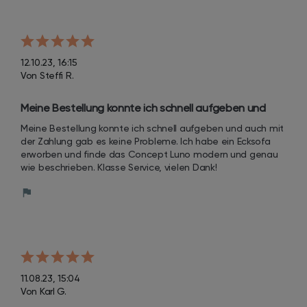
12.10.23, 16:15
Von Steffi R.
Meine Bestellung konnte ich schnell aufgeben und 
auch mit der Zahlung gab es keine Probleme. Ich habe 
Meine Bestellung konnte ich schnell aufgeben und auch mit 
ein Ecksofa erworben und finde das Concept Luno 
der Zahlung gab es keine Probleme. Ich habe ein Ecksofa 
modern und genau wie beschrieben.
erworben und finde das Concept Luno modern und genau 
wie beschrieben. Klasse Service, vielen Dank!
11.08.23, 15:04
Von Karl G.