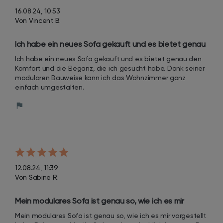
16.08.24, 10:53
Von Vincent B.
Ich habe ein neues Sofa gekauft und es bietet genau 
den Komfort und die Eleganz, die ich gesucht habe. 
Ich habe ein neues Sofa gekauft und es bietet genau den 
Dank seiner modularen Bauweise kann ich das 
Komfort und die Eleganz, die ich gesucht habe. Dank seiner 
Wohnzimmer ganz einfach umgestalten.
modularen Bauweise kann ich das Wohnzimmer ganz 
einfach umgestalten.
12.08.24, 11:39
Von Sabine R.
Mein modulares Sofa ist genau so, wie ich es mir 
vorgestellt habe. Es ist sowohl stilvoll als auch 
Mein modulares Sofa ist genau so, wie ich es mir vorgestellt 
unglaublich bequem. Der Aufbau war sehr einfach und 