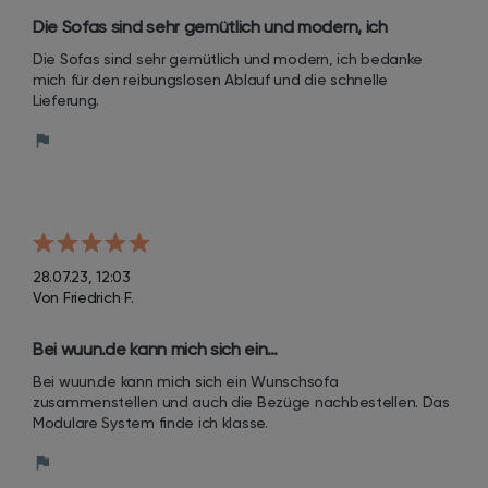
Die Sofas sind sehr gemütlich und modern, ich 
bedanke mich für den reibungslosen Ablauf und die 
Die Sofas sind sehr gemütlich und modern, ich bedanke 
schnelle Lieferung.
mich für den reibungslosen Ablauf und die schnelle 
Lieferung.
28.07.23, 12:03
Von Friedrich F.
Bei wuun.de kann mich sich ein…
Bei wuun.de kann mich sich ein Wunschsofa 
zusammenstellen und auch die Bezüge nachbestellen. Das 
Modulare System finde ich klasse.