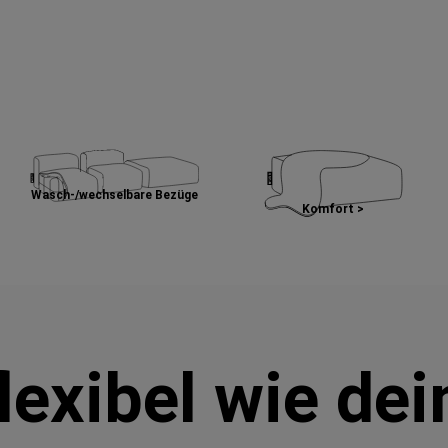
Wasch-/wechselbare Bezüge
Komfort >
lexibel wie de