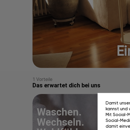
Ei
1 Vorteile
Das erwartet dich bei uns
Damit unser
kannst und 
Waschen.
Mit Social-
Wechseln.
Social-Media
damit einve