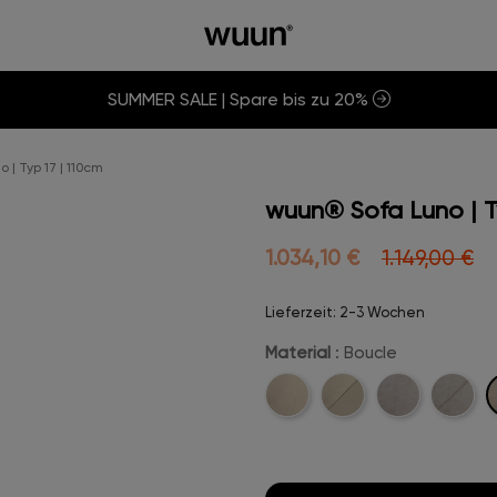
SUMMER SALE | Spare bis zu 20%
 | Typ 17 | 110cm
wuun® Sofa Luno | T
1.034,10 €
1.149,00 €
Lieferzeit: 2-3 Wochen
Material
: Boucle
B
Cord
Cord-
Velvet
Velvet-
Stitch
Stitch