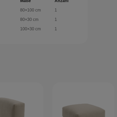
Maße
Anzahl
80×100 cm
1
80×30 cm
1
100×30 cm
1