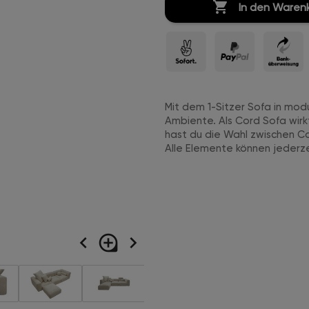

In den Waren
Mit dem 1-Sitzer Sofa in mo
Ambiente. Als Cord Sofa wirk
hast du die Wahl zwischen Co
Alle Elemente können jederz
navigate_before
loupe
navigate_next