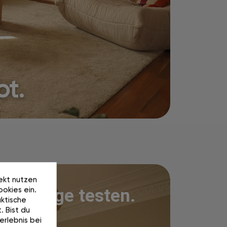
bt.
rekt nutzen
okies ein.
100 Tage testen.
ktische
. Bist du
erlebnis bei