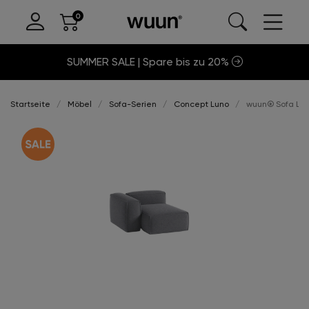
SUMMER SALE | Spare bis zu 20%
Startseite
Möbel
Sofa-Serien
Concept Luno
wuun® Sofa Luno