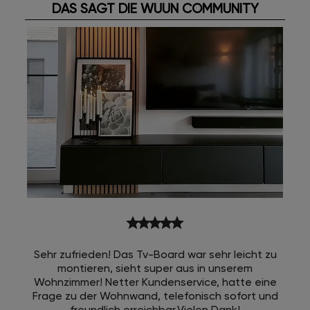
DAS SAGT DIE WUUN COMMUNITY
star
star
star
star
star
Sehr zufrieden! Das Tv-Board war sehr leicht zu
montieren, sieht super aus in unserem
Wohnzimmer! Netter Kundenservice, hatte eine
Frage zu der Wohnwand, telefonisch sofort und
freundlich erreichbar.Vielen Dank!