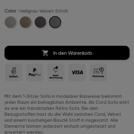
Color
: Hellgrau-Velvet-Stitch
Hellgrau-
Beige-
Camel-
Anthrazit-
Velvet-
Velvet-
Velvet-
Velvet-
Stitch
Stitch
Stitch
Stitch

In den Warenkorb
Mit dem 1-Sitzer Sofa in modularer Bauweise bekommt
jeder Raum ein behagliches Ambiente. Als Cord Sofa wirkt
es wie ein trendstarkes Retro Sofa. Bei den
Bezugsstoffen hast du die Wahl zwischen Cord, Velvet
und einem kuscheligen Bouclé Stoff in insgesamt. Alle
Elemente können jederzeit einfach umgesteckt und
erweitert werden.