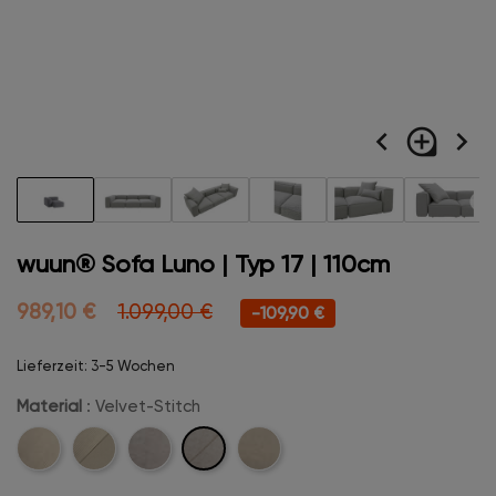
navigate_before
loupe
navigate_next
wuun® Sofa Luno | Typ 17 | 110cm
989,10 €
1.099,00 €
-109,90 €
Lieferzeit: 3-5 Wochen
Material
: Velvet-Stitch
Velvet-
Cord
Cord-
Velvet
Boucle
Stitch
Stitch