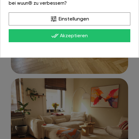
bei wuun® zu verbessern?
tune
Einstellungen
done_all
Akzeptieren