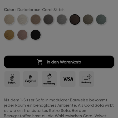
Color
: Dunkelbraun-Cord-Stitch
Dunkelbraun-
Beige-
Creme-
Sand-
Anthrazit-
Hellgrau-
Khaki-
Mintgreen-
Cord-
Cord-
Weiß-
Cord-
Cord-
Cord-
Cord-
Cord-
Stitch
Mustard-
Rosa-
Schwarz-
Stitch
Cord-
Stitch
Stitch
Stitch
Stitch
Stitch
Cord-
Cord-
Cord-
Stitch
Stitch
Stitch
Stitch

In den Warenkorb
Mit dem 1-Sitzer Sofa in modularer Bauweise bekommt
jeder Raum ein behagliches Ambiente. Als Cord Sofa wirkt
es wie ein trendstarkes Retro Sofa. Bei den
Bezugsstoffen hast du die Wahl zwischen Cord, Velvet