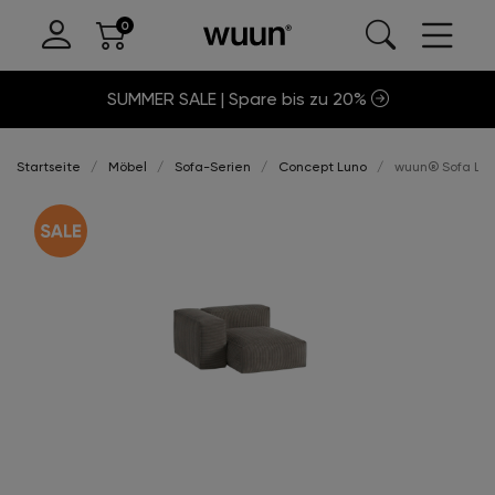
SUMMER SALE | Spare bis zu 20%
Startseite
Möbel
Sofa-Serien
Concept Luno
wuun® Sofa Luno