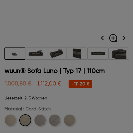
navigate_before
loupe
navigate_next
wuun® Sofa Luno | Typ 17 | 110cm
1.000,80 €
1.112,00 €
-111,20 €
Lieferzeit: 2-3 Wochen
Material
: Cord-Stitch
Cord-
Cord
Velvet
Velvet-
Boucle
Stitch
Stitch