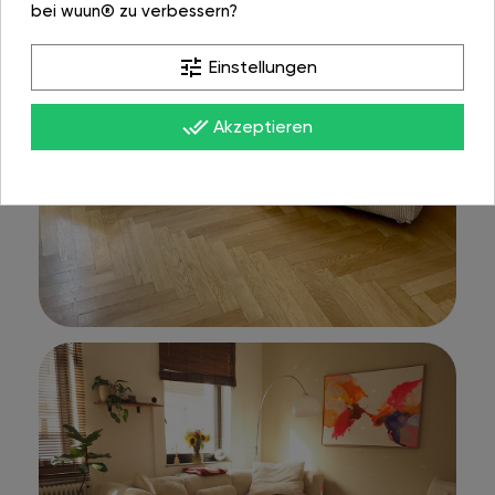
bei wuun® zu verbessern?
tune
Einstellungen
done_all
Akzeptieren