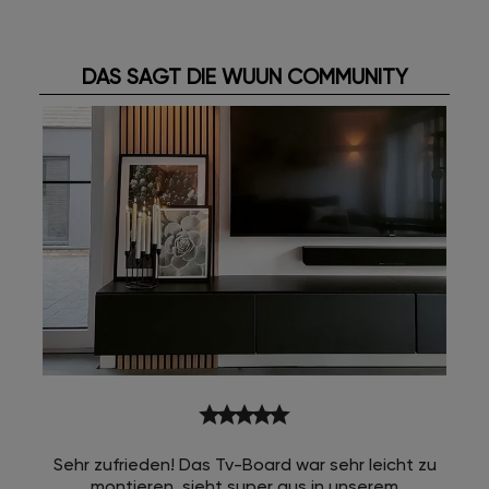
DAS SAGT DIE WUUN COMMUNITY
star
star
star
star
star
Sehr zufrieden! Das Tv-Board war sehr leicht zu
montieren, sieht super aus in unserem