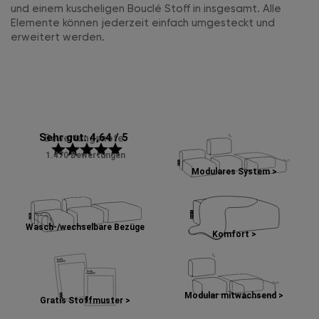
und einem kuscheligen Bouclé Stoff in insgesamt. Alle
Elemente können jederzeit einfach umgesteckt und
erweitert werden.
Sehr gut: 4,64 / 5
Bewertungsnote:
star
star
star
star
star
1.470 Bewertungen
Modulares System >
Wasch-/wechselbare Bezüge
Komfort >
Modular mitwachsend >
Gratis Stoffmuster >