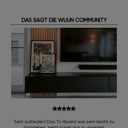
DAS SAGT DIE WUUN COMMUNITY
star
star
star
star
star
Sehr zufrieden! Das Tv-Board war sehr leicht zu
montieren, sieht super aus in unserem