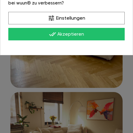
bei wuun® zu verbessern?
tune
Einstellungen
done_all
Akzeptieren