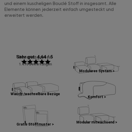
und einem kuscheligen Bouclé Stoff in insgesamt. Alle
Elemente können jederzeit einfach umgesteckt und
erweitert werden.
Sehr gut: 4,64 / 5
Bewertungsnote:
star
star
star
star
star
1.470 Bewertungen
Modulares System >
Wasch-/wechselbare Bezüge
Komfort >
Modular mitwachsend >
Gratis Stoffmuster >