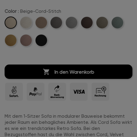
Color
: Beige-Cord-Stitch
Beige-
Creme-
Sand-
Anthrazit-
Hellgrau-
Dunkelbraun-
Khaki-
Mintgreen-
Cord-
Weiß-
Cord-
Cord-
Cord-
Cord-
Cord-
Cord-
Stitch
Mustard-
Rosa-
Schwarz-
Cord-
Stitch
Stitch
Stitch
Stitch
Stitch
Stitch
Cord-
Cord-
Cord-
Stitch
Stitch
Stitch
Stitch

In den Warenkorb
Mit dem 1-Sitzer Sofa in modularer Bauweise bekommt
jeder Raum ein behagliches Ambiente. Als Cord Sofa wirkt
es wie ein trendstarkes Retro Sofa. Bei den
Bezugsstoffen hast du die Wahl zwischen Cord, Velvet