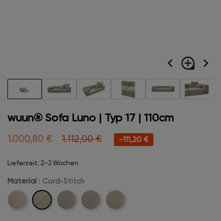
navigate_before
loupe
navigate_next
wuun® Sofa Luno | Typ 17 | 110cm
1.000,80 €
1.112,00 €
-111,20 €
Lieferzeit: 2-3 Wochen
Material
: Cord-Stitch
Cord-
Cord
Velvet
Velvet-
Boucle
Stitch
Stitch