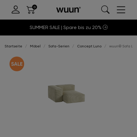
SUMMER SALE | Spare bis zu 20%
Startseite
Möbel
Sofa-Serien
Concept Luno
wuun® Sofa Luno