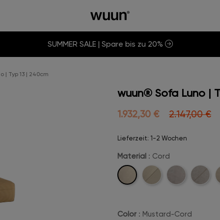
SUMMER SALE | Spare bis zu 20%
 | Typ 13 | 240cm
wuun® Sofa Luno | T
1.932,30 €
2.147,00 €
Lieferzeit: 1-2 Wochen
Material
: Cord
Cord
Cord-
Velvet
Velvet-
B
Stitch
Stitch
Color
: Mustard-Cord