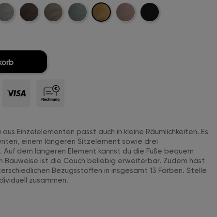
Mustard-
t-
ellgrau-
Dunkelbraun-
Khaki-
Mintgreen-
Rosa-
Schwarz-
Cord
ord
Cord
Cord
Cord
Cord
Cord
korb
aus Einzelelementen passt auch in kleine Räumlichkeiten. Es
enten, einem längeren Sitzelement sowie drei
Auf dem längeren Element kannst du die Füße bequem
 Bauweise ist die Couch beliebig erweiterbar. Zudem hast
terschiedlichen Bezugsstoffen in insgesamt 13 Farben. Stelle
ndividuell zusammen.