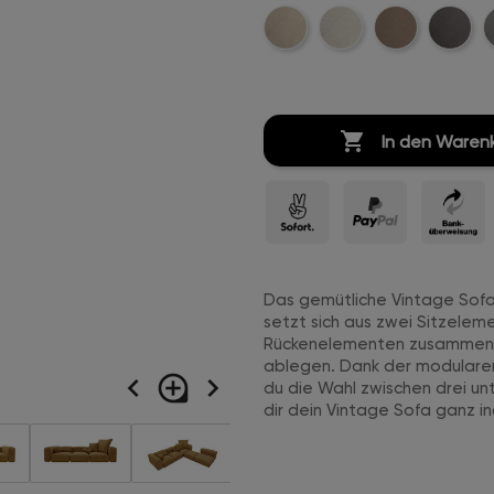
Beige-
Creme-
Sand-
Anthrazi
H
Cord
Weiß-
Cord
Cord
C
Cord

In den Waren
Das gemütliche Vintage Sofa 
setzt sich aus zwei Sitzelem
Rückenelementen zusammen. 
ablegen. Dank der modularen
navigate_before
loupe
navigate_next
du die Wahl zwischen drei un
dir dein Vintage Sofa ganz i