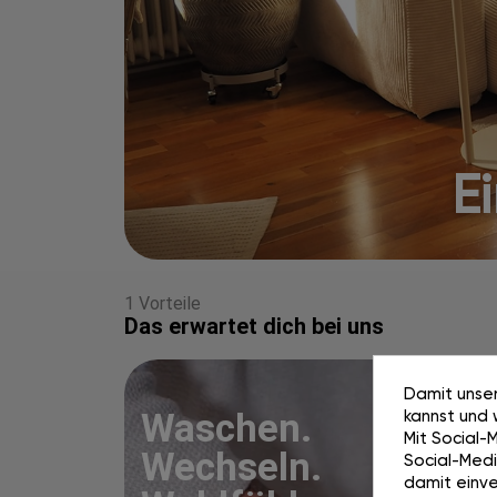
Ei
1 Vorteile
Das erwartet dich bei uns
Damit unser
kannst und 
Waschen.
Mit Social-
Wechseln.
Social-Media
damit einve