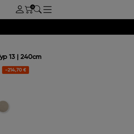
yp 13 | 240cm
-214,70 €
oucle