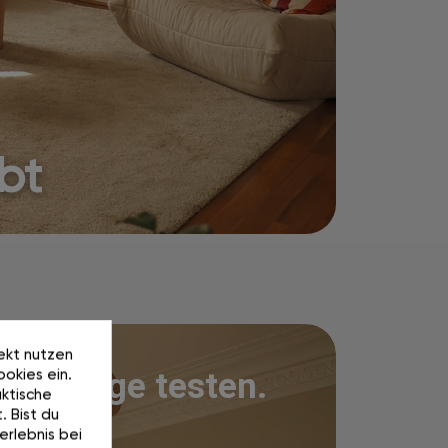
ebt
rekt nutzen
okies ein.
100 Tage testen.
ktische
. Bist du
erlebnis bei