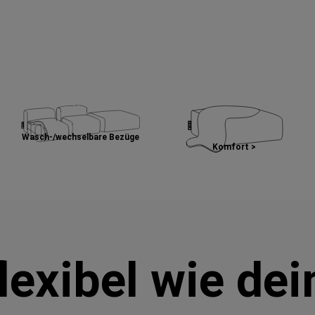
Wasch-/wechselbare Bezüge
Komfort >
lexibel wie de