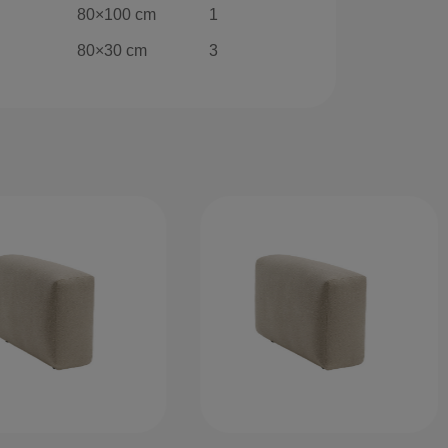
80×100 cm
1
80×30 cm
3