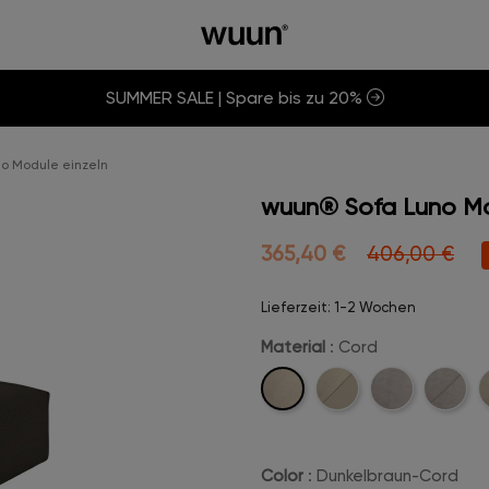
SUMMER SALE | Spare bis zu 20%
o Module einzeln
wuun® Sofa Luno Mo
365,40 €
406,00 €
Lieferzeit: 1-2 Wochen
Material
: Cord
Cord
Cord-
Velvet
Velvet-
B
Stitch
Stitch
Color
: Dunkelbraun-Cord