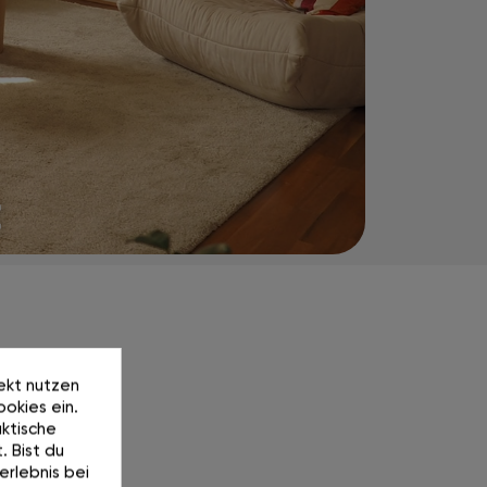
t
rekt nutzen
okies ein.
ktische
. Bist du
erlebnis bei