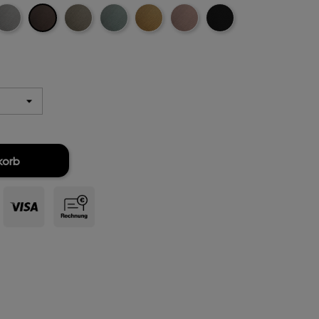
Dunkelbraun-
t-
ellgrau-
Khaki-
Mintgreen-
Mustard-
Rosa-
Schwarz-
Cord
ord
Cord
Cord
Cord
Cord
Cord
korb