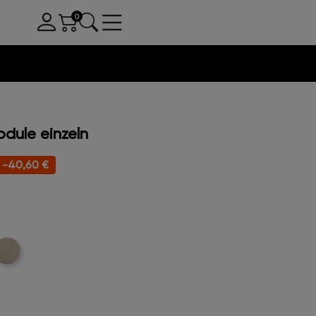
dule einzeln
-40,60 €
oucle