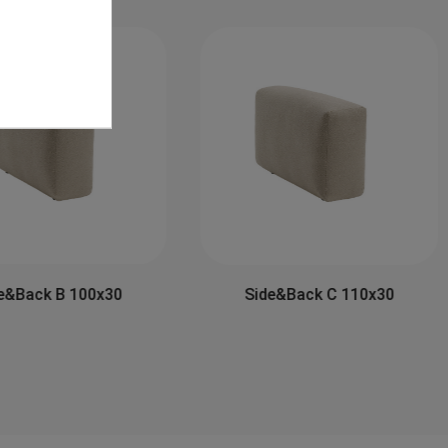
e&Back B 100x30
Side&Back C 110x30