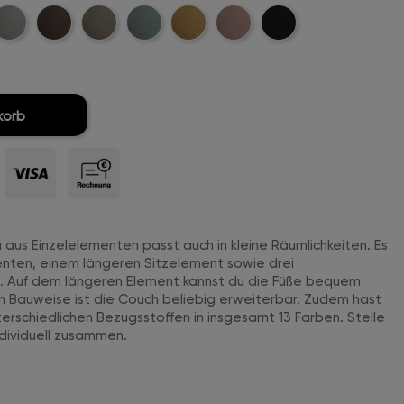
t-
ellgrau-
Dunkelbraun-
Khaki-
Mintgreen-
Mustard-
Rosa-
Schwarz-
ord-
Cord-
Cord-
Cord-
Cord-
Cord-
Cord-
titch
Stitch
Stitch
Stitch
Stitch
Stitch
Stitch
korb
aus Einzelelementen passt auch in kleine Räumlichkeiten. Es
enten, einem längeren Sitzelement sowie drei
Auf dem längeren Element kannst du die Füße bequem
 Bauweise ist die Couch beliebig erweiterbar. Zudem hast
terschiedlichen Bezugsstoffen in insgesamt 13 Farben. Stelle
ndividuell zusammen.