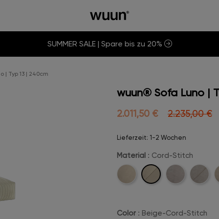
SUMMER SALE | Spare bis zu 20%
 | Typ 13 | 240cm
wuun® Sofa Luno | T
2.011,50 €
2.235,00 €
Lieferzeit: 1-2 Wochen
Material
: Cord-Stitch
Cord-
Cord
Velvet
Velvet-
B
Stitch
Stitch
Color
: Beige-Cord-Stitch