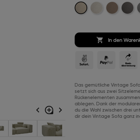
Beige-
Creme-
Sand-
Anthrazi
H
Cord-
Weiß-
Cord-
Cord-
C
Stitch
Cord-
Stitch
Stitch
S
Stitch

In den Waren
Das gemütliche Vintage Sofa 
setzt sich aus zwei Sitzelem
Rückenelementen zusammen. 
ablegen. Dank der modularen
navigate_before
loupe
navigate_next
du die Wahl zwischen drei un
dir dein Vintage Sofa ganz i