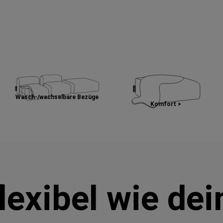
Wasch-/wechselbare Bezüge
Komfort >
lexibel wie de