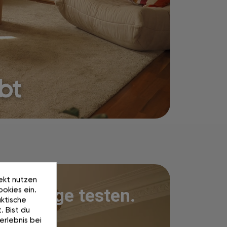
ebt
rekt nutzen
okies ein.
100 Tage testen.
ktische
. Bist du
erlebnis bei