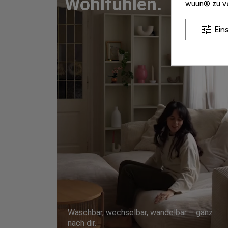
Wohlfühlen.
wuun® zu v
tune
Ein
Waschbar, wechselbar, wandelbar – ganz
nach dir.