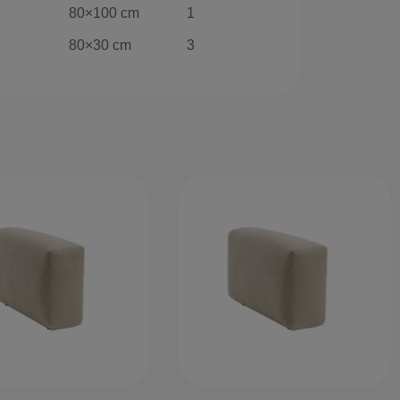
80×100 cm
1
80×30 cm
3