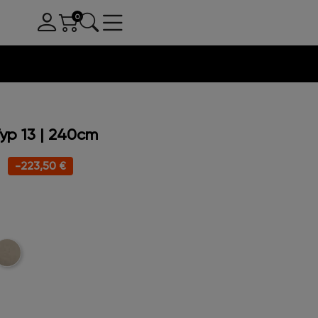
yp 13 | 240cm
-223,50 €
oucle