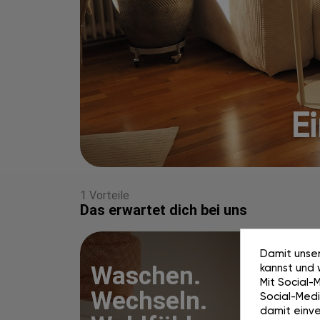
Ei
1 Vorteile
Das erwartet dich bei uns
Damit unser
kannst und 
Waschen.
Mit Social-
Wechseln.
Social-Media
damit einve